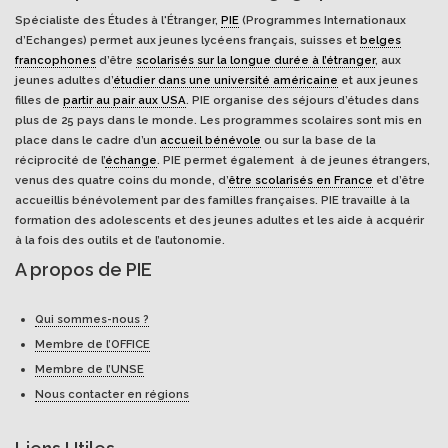
Spécialiste des Études à l'Étranger,
PIE
(Programmes Internationaux
d’Echanges) permet aux jeunes lycéens français, suisses et
belges
francophones
d’être
scolarisés sur la longue durée à l’étranger
, aux
jeunes adultes d’
étudier dans une université américaine
et aux jeunes
filles de
partir au pair aux USA
. PIE organise des séjours d’études dans
plus de 25 pays dans le monde. Les programmes scolaires sont mis en
place dans le cadre d’un
accueil bénévole
ou sur la base de la
réciprocité de l’
échange
. PIE permet également à de jeunes étrangers,
venus des quatre coins du monde, d’
être scolarisés en France
et d’être
accueillis bénévolement par des familles françaises. PIE travaille à la
formation des adolescents et des jeunes adultes et les aide à acquérir
à la fois des outils et de l’autonomie.
A propos de PIE
Qui sommes-nous ?
Membre de l’OFFICE
Membre de l’UNSE
Nous contacter en régions