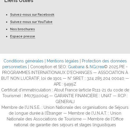
Liens Utiles
Suivez-nous sur Facebook
Suivez-nous sur YouTube
Nos brochures
Espace presse
Conditions générales
|
Mentions légales
|
Protection des données
personnelles
| Conception et SEO:
Guabana
&
NGcrea
© 2025 PIE -
PROGRAMMES INTERNATIONAUX D'ECHANGES — ASSOCIATION À
BUT NON LUCRATIF, loi de 1901 — N° SIRET : 324 285 204 00040 —
APE : 9499Z
Certificat d’immatriculation : Atout France (article R111-21 du code de
Tourisme) : IM075110045 — GARANTIE FINANCIÈRE : UNAT — RCP :
GENERALI
Membre de l’U.N.S.E. : Union Nationale des organisations de Séjours
de longue durée à l’Étranger — Membre de l’U.N.A.T. : Union
Nationale des Associations de Tourisme — Membre de l’Office
national de garantie des séjours et stages linguistiques