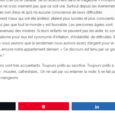
ers les USA ou le Canada. J’ai lu récemment dans le magazine « Phosph
Je ne crois vraiment pas que ce soit vrai. Surtout depuis les événemen
s loin d’eux et qu’il n’a aucune conscience de leurs difficultés.
ent (ceux qui ont été arrêtés), étaient plus lucides et plus conscients
inez pas que tout le monde y est favorable. Les personnes âgées sont
 devenues des misères. Si leurs enfants ne peuvent pas les aider, ils so
isme pour eux est synonyme d’inflation, d’instabilité, de difficultés. I
ais nous savions que le lendemain nous aurions assez d’argent pour le 
ns encore notre appartement demain. » Ce discours est tenu par un gr
s !
s sont très accueillants. Toujours prêts au sacrifice. Toujours prêts à
: musées, cathédrales… On ne sait par où entamer la visite. Il ne fait pa
ous mangeons
eetez
Épingle
Partage