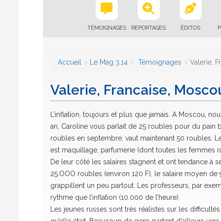
TÉMOIGNAGES
REPORTAGES
ÉDITOS
P
Accueil
Le Mag 3.14
Témoignages
Valerie, 
Valerie, Francaise, Mosco
L’inflation, toujours et plus que jamais. A Moscou, nou
an, Caroline vous parlait de 25 roubles pour du pain bl
roubles en septembre, vaut maintenant 50 roubles. Le 
est maquillage, parfumerie (dont toutes les femmes ra
De leur côté les salaires stagnent et ont tendance à se
25.OOO roubles (environ 120 F), le salaire moyen de 9
grappillent un peu partout. Les professeurs, par exem
rythme que l’inflation (10.000 de l’heure).
Les jeunes russes sont très réalistes sur les difficulté