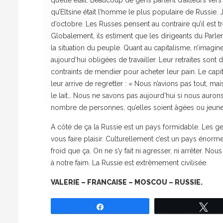
qu’elle était. Beaucoup de gens partent d’ailleurs v
qu’Eltsine était l’homme le plus populaire de Russie. 
d’octobre. Les Russes pensent au contraire qu’il est trè
Globalement, ils estiment que les dirigeants du Parlem
la situation du peuple. Quant au capitalisme, n’imag
aujourd’hui obligées de travailler. Leur retraites sont
contraints de mendier pour acheter leur pain. Le capital
leur arrive de regretter : « Nous n’avions pas tout, m
le lait… Nous ne savons pas aujourd’hui si nous auro
nombre de personnes, qu’elles soient âgées ou jeune
A côté de ça la Russie est un pays formidable. Les gen
vous faire plaisir. Culturellement c’est un pays énorme 
froid que ça. On ne s’y fait ni agresser, ni arrêter. N
à notre faim. La Russie est extrêmement civilisée.
VALERIE – FRANCAISE – MOSCOU – RUSSIE.
Partagez
Tw