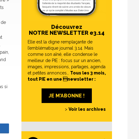
ore »
ts
 de
Découvrez
NOTRE NEWSLETTER e3.14
nt
Elle est la digne remplaçante de
l
l’emblématique journal 3.14. Mais
pain,
comme son aîné, elle condense le
and
meilleur de PIE : focus sur un ancien,
images, impressions, partages, agenda
et petites annonces…
Tous les 3 mois,
tout PIE en une newsletter :
s si
JE M’ABONNE !
>
Voir les archives
z