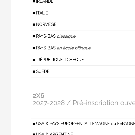
■ IRLANDE
■ ITALIE
■ NORVEGE
■ PAYS-BAS
class
■ PAYS-BAS
en école b
■ RÉPUBLIQUE TCHÈQUE
■ SUÈDE
2X6
2027-2028 / Pré-inscription ouv
■ USA & PAYS EUROPÉEN (ALLEMAGNE ou ESPAGNE o
■ USA & ARGENTINE