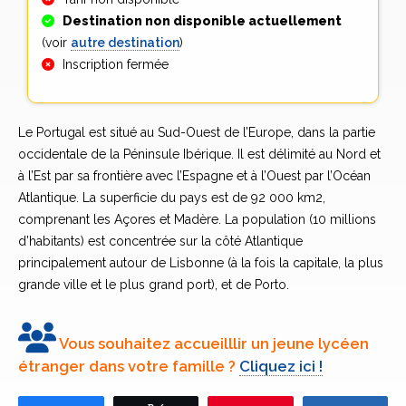
Destination non disponible actuellement
(voir
autre destination
)
Inscription fermée
Le Portugal est situé au Sud-Ouest de l’Europe, dans la partie
occidentale de la Péninsule Ibérique. Il est délimité au Nord et
à l’Est par sa frontière avec l’Espagne et à l’Ouest par l’Océan
Atlantique. La superficie du pays est de 92 000 km2,
comprenant les Açores et Madère. La population (10 millions
d’habitants) est concentrée sur la côté Atlantique
principalement autour de Lisbonne (à la fois la capitale, la plus
grande ville et le plus grand port), et de Porto.
Scènes de vie portugaises
Les familles d’accueil portugaises
Le lycée portugais
Vous souhaitez accueilllir un jeune lycéen
étranger dans votre famille ?
Cliquez ici !
Les familles Portugaises sont en général très unies. Les
Le système éducatif portugais consiste en une scolarisation
Le peuple
parents se soucient beaucoup du bien- être de leurs enfants,
sur 12 ans, dont les 9 premières années sont gratuites et
portugais est