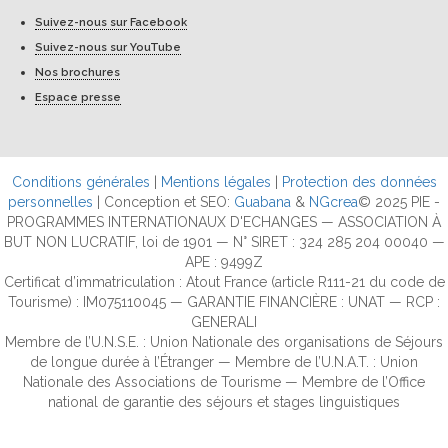
Suivez-nous sur Facebook
Suivez-nous sur YouTube
Nos brochures
Espace presse
Conditions générales
|
Mentions légales
|
Protection des données
personnelles
| Conception et SEO:
Guabana
&
NGcrea
© 2025 PIE -
PROGRAMMES INTERNATIONAUX D'ECHANGES — ASSOCIATION À
BUT NON LUCRATIF, loi de 1901 — N° SIRET : 324 285 204 00040 —
APE : 9499Z
Certificat d’immatriculation : Atout France (article R111-21 du code de
Tourisme) : IM075110045 — GARANTIE FINANCIÈRE : UNAT — RCP :
GENERALI
Membre de l’U.N.S.E. : Union Nationale des organisations de Séjours
de longue durée à l’Étranger — Membre de l’U.N.A.T. : Union
Nationale des Associations de Tourisme — Membre de l’Office
national de garantie des séjours et stages linguistiques