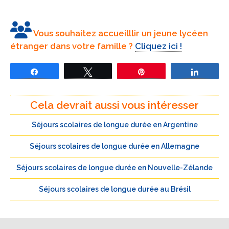
Le quotidien à Sainte-Lucie
Les familles d’accueil à Sainte-Lucie
Le lycée à Sainte Lucie
Vous souhaitez accueilllir un jeune lycéen
étranger dans votre famille ?
Cliquez ici !
L’éducation est particulièrement valorisée à
Sainte-Lucie. Le système éducatif suit d’assez
Partagez
Tweetez
Épingle
Partage
près le modèle britannique. L’alphabétisation là-
bas est élevée, et l’accès à l’éducation est
généralement considéré comme une priorité.
Cela devrait aussi vous intéresser
Séjours scolaires de longue durée en Argentine
Séjours scolaires de longue durée en Allemagne
Séjours scolaires de longue durée en Nouvelle-Zélande
Séjours scolaires de longue durée au Brésil