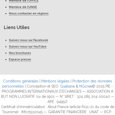
Membre de l’OFFICE
Membre de l’UNSE
Nous contacter en régions
Liens Utiles
Suivez-nous sur Facebook
Suivez-nous sur YouTube
Nos brochures
Espace presse
Conditions générales
|
Mentions légales
|
Protection des données
personnelles
| Conception et SEO:
Guabana
&
NGcrea
© 2025 PIE -
PROGRAMMES INTERNATIONAUX D'ECHANGES — ASSOCIATION À
BUT NON LUCRATIF, loi de 1901 — N° SIRET : 324 285 204 00040 —
APE : 9499Z
Certificat d’immatriculation : Atout France (article R111-21 du code de
Tourisme) : IM075110045 — GARANTIE FINANCIÈRE : UNAT — RCP :