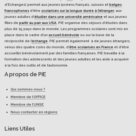
d’Echanges) permet aux jeunes lycéens français, suisses et
belges
francophones
d’être
scolarisés sur la longue durée à l’étranger
, aux
jeunes adultes d’
étudier dans une université américaine
et aux jeunes
filles de
partir au pair aux USA
. PIE organise des séjours d’études dans
plus de 25 pays dans le monde. Les programmes scolaires sont mis en
place dans le cadre d’un
accueil bénévole
ou sur la base de la
réciprocité de l’
échange
. PIE permet également à de jeunes étrangers,
venus des quatre coins du monde, d’
être scolarisés en France
et d’être
accueillis bénévolement par des familles françaises. PIE travaille à la
formation des adolescents et des jeunes adultes et les aide à acquérir
à la fois des outils et de l’autonomie.
A propos de PIE
Qui sommes-nous ?
Membre de l’OFFICE
Membre de l’UNSE
Nous contacter en régions
Liens Utiles