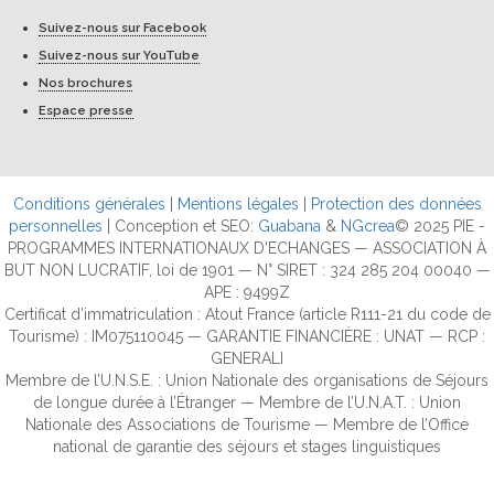
Suivez-nous sur Facebook
Suivez-nous sur YouTube
Nos brochures
Espace presse
Conditions générales
|
Mentions légales
|
Protection des données
personnelles
| Conception et SEO:
Guabana
&
NGcrea
© 2025 PIE -
PROGRAMMES INTERNATIONAUX D'ECHANGES — ASSOCIATION À
BUT NON LUCRATIF, loi de 1901 — N° SIRET : 324 285 204 00040 —
APE : 9499Z
Certificat d’immatriculation : Atout France (article R111-21 du code de
Tourisme) : IM075110045 — GARANTIE FINANCIÈRE : UNAT — RCP :
GENERALI
Membre de l’U.N.S.E. : Union Nationale des organisations de Séjours
de longue durée à l’Étranger — Membre de l’U.N.A.T. : Union
Nationale des Associations de Tourisme — Membre de l’Office
national de garantie des séjours et stages linguistiques