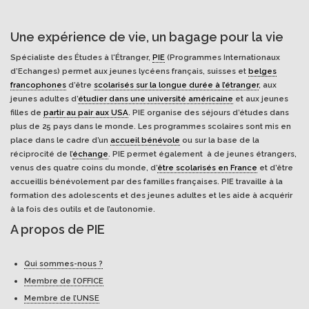
Une expérience de vie, un bagage pour la vie
Spécialiste des Études à l'Étranger,
PIE
(Programmes Internationaux
d’Echanges) permet aux jeunes lycéens français, suisses et
belges
francophones
d’être
scolarisés sur la longue durée à l’étranger
, aux
jeunes adultes d’
étudier dans une université américaine
et aux jeunes
filles de
partir au pair aux USA
. PIE organise des séjours d’études dans
plus de 25 pays dans le monde. Les programmes scolaires sont mis en
place dans le cadre d’un
accueil bénévole
ou sur la base de la
réciprocité de l’
échange
. PIE permet également à de jeunes étrangers,
venus des quatre coins du monde, d’
être scolarisés en France
et d’être
accueillis bénévolement par des familles françaises. PIE travaille à la
formation des adolescents et des jeunes adultes et les aide à acquérir
à la fois des outils et de l’autonomie.
A propos de PIE
Qui sommes-nous ?
Membre de l’OFFICE
Membre de l’UNSE