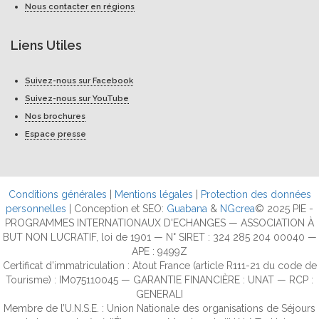
Nous contacter en régions
Liens Utiles
Suivez-nous sur Facebook
Suivez-nous sur YouTube
Nos brochures
Espace presse
Conditions générales
|
Mentions légales
|
Protection des données
personnelles
| Conception et SEO:
Guabana
&
NGcrea
© 2025 PIE -
PROGRAMMES INTERNATIONAUX D'ECHANGES — ASSOCIATION À
BUT NON LUCRATIF, loi de 1901 — N° SIRET : 324 285 204 00040 —
APE : 9499Z
Certificat d’immatriculation : Atout France (article R111-21 du code de
Tourisme) : IM075110045 — GARANTIE FINANCIÈRE : UNAT — RCP :
GENERALI
Membre de l’U.N.S.E. : Union Nationale des organisations de Séjours