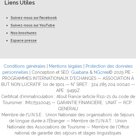
Liens Utiles
Suivez-nous sur Facebook
Suivez-nous sur YouTube
Nos brochures
Espace presse
Conditions générales
|
Mentions légales
|
Protection des données
personnelles
| Conception et SEO:
Guabana
&
NGcrea
© 2025 PIE -
PROGRAMMES INTERNATIONAUX D'ECHANGES — ASSOCIATION À
BUT NON LUCRATIF, loi de 1901 — N° SIRET : 324 285 204 00040 —
APE : 9499Z
Certificat d’immatriculation : Atout France (article R111-21 du code de
Tourisme) : IM075110045 — GARANTIE FINANCIÈRE : UNAT — RCP :
GENERALI
Membre de l’U.N.S.E. : Union Nationale des organisations de Séjours
de longue durée à l’Étranger — Membre de l’U.N.A.T. : Union
Nationale des Associations de Tourisme — Membre de l’Office
national de garantie des séjours et stages linguistiques