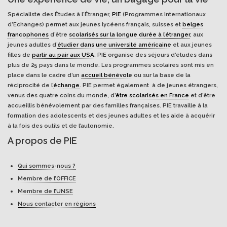
Spécialiste des Études à l'Étranger,
PIE
(Programmes Internationaux
d’Echanges) permet aux jeunes lycéens français, suisses et
belges
francophones
d’être
scolarisés sur la longue durée à l’étranger
, aux
jeunes adultes d’
étudier dans une université américaine
et aux jeunes
filles de
partir au pair aux USA
. PIE organise des séjours d’études dans
plus de 25 pays dans le monde. Les programmes scolaires sont mis en
place dans le cadre d’un
accueil bénévole
ou sur la base de la
réciprocité de l’
échange
. PIE permet également à de jeunes étrangers,
venus des quatre coins du monde, d’
être scolarisés en France
et d’être
accueillis bénévolement par des familles françaises. PIE travaille à la
formation des adolescents et des jeunes adultes et les aide à acquérir
à la fois des outils et de l’autonomie.
A propos de PIE
Qui sommes-nous ?
Membre de l’OFFICE
Membre de l’UNSE
Nous contacter en régions