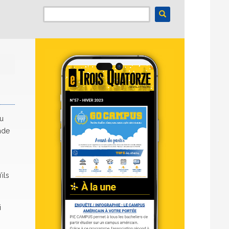
du
nde
ils
i