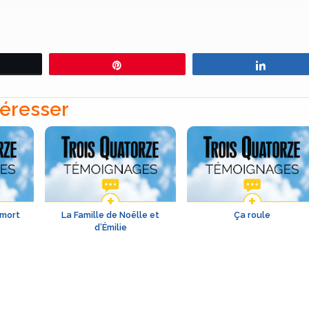
eetez
Épingle
Partage
téresser
 mort
La Famille de Noëlle et
Ça roule
d’Émilie