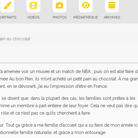
ORTRAITS
VIDÉOS
PHOTOS
MÉDIATHÈQUE
ARCHIVES
pain au chocolat
 m’a amenée voir un musée et un match de NBA ; puis on est allé faire 
ée Au bon Pain, ils m’ont acheté un petit pain au chocolat. À ma gra
ant, en le dévorant, j’ai eu l’impression d’être en France.
se disent que, dans la plupart des cas, les familles sont prêtes à les
omme un membre à part entière de leur foyer. Cela ne veut pas dire qu’
rôle et ce n’est pas ce qu’ils cherchent à faire.
. Tout ça grâce à ma famille d’accueil qui a su faire de mon année ic
ionnelle famille naturelle, et grâce à mon entourage.