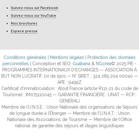
Suivez-nous sur Facebook
Suivez-nous sur YouTube
Nos brochures
Espace presse
Conditions générales
|
Mentions légales
|
Protection des données
personnelles
| Conception et SEO:
Guabana
&
NGcrea
© 2025 PIE -
PROGRAMMES INTERNATIONAUX D'ECHANGES — ASSOCIATION À
BUT NON LUCRATIF, loi de 1901 — N° SIRET : 324 285 204 00040 —
APE : 9499Z
Certificat d’immatriculation : Atout France (article R111-21 du code de
Tourisme) : IM075110045 — GARANTIE FINANCIÈRE : UNAT — RCP :
GENERALI
Membre de l’U.N.S.E. : Union Nationale des organisations de Séjours
de longue durée à l’Étranger — Membre de l’U.N.A.T. : Union
Nationale des Associations de Tourisme — Membre de l’Office
national de garantie des séjours et stages linguistiques