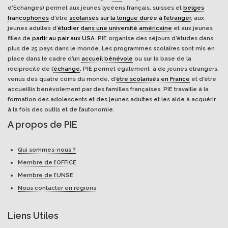
d’Echanges) permet aux jeunes lycéens français, suisses et
belges
francophones
d’être
scolarisés sur la longue durée à l’étranger
, aux
jeunes adultes d’
étudier dans une université américaine
et aux jeunes
filles de
partir au pair aux USA
. PIE organise des séjours d’études dans
plus de 25 pays dans le monde. Les programmes scolaires sont mis en
place dans le cadre d’un
accueil bénévole
ou sur la base de la
réciprocité de l’
échange
. PIE permet également à de jeunes étrangers,
venus des quatre coins du monde, d’
être scolarisés en France
et d’être
accueillis bénévolement par des familles françaises. PIE travaille à la
formation des adolescents et des jeunes adultes et les aide à acquérir
à la fois des outils et de l’autonomie.
A propos de PIE
Qui sommes-nous ?
Membre de l’OFFICE
Membre de l’UNSE
Nous contacter en régions
Liens Utiles