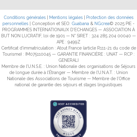
Conditions générales
|
Mentions légales
|
Protection des données
personnelles
| Conception et SEO:
Guabana
&
NGcrea
© 2025 PIE -
PROGRAMMES INTERNATIONAUX D'ECHANGES — ASSOCIATION À
BUT NON LUCRATIF, loi de 1901 — N° SIRET : 324 285 204 00040 —
APE : 9499Z
Certificat d’immatriculation : Atout France (article R111-21 du code de
Tourisme) : IM075110045 — GARANTIE FINANCIÈRE : UNAT — RCP :
GENERALI
Membre de l’U.N.S.E. : Union Nationale des organisations de Séjours
de longue durée à l’Étranger — Membre de l’U.N.A.T. : Union
Nationale des Associations de Tourisme — Membre de l’Office
national de garantie des séjours et stages linguistiques