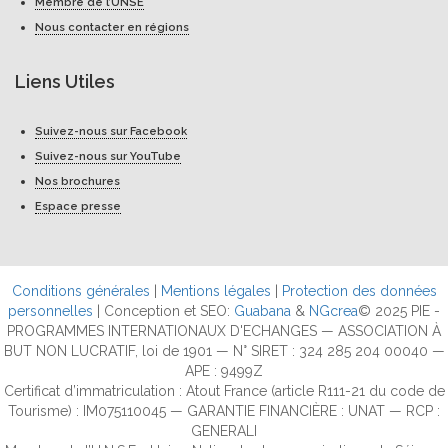
Membre de l’UNSE
Nous contacter en régions
Liens Utiles
Suivez-nous sur Facebook
Suivez-nous sur YouTube
Nos brochures
Espace presse
Conditions générales
|
Mentions légales
|
Protection des données
personnelles
| Conception et SEO:
Guabana
&
NGcrea
© 2025 PIE -
PROGRAMMES INTERNATIONAUX D'ECHANGES — ASSOCIATION À
BUT NON LUCRATIF, loi de 1901 — N° SIRET : 324 285 204 00040 —
APE : 9499Z
Certificat d’immatriculation : Atout France (article R111-21 du code de
Tourisme) : IM075110045 — GARANTIE FINANCIÈRE : UNAT — RCP :
GENERALI