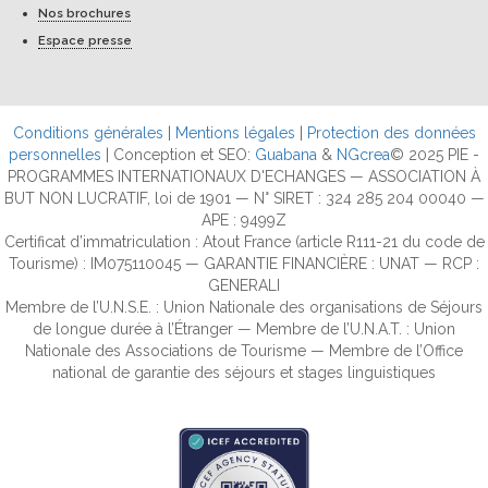
Nos brochures
Espace presse
Conditions générales
|
Mentions légales
|
Protection des données
personnelles
| Conception et SEO:
Guabana
&
NGcrea
© 2025 PIE -
PROGRAMMES INTERNATIONAUX D'ECHANGES — ASSOCIATION À
BUT NON LUCRATIF, loi de 1901 — N° SIRET : 324 285 204 00040 —
APE : 9499Z
Certificat d’immatriculation : Atout France (article R111-21 du code de
Tourisme) : IM075110045 — GARANTIE FINANCIÈRE : UNAT — RCP :
GENERALI
Membre de l’U.N.S.E. : Union Nationale des organisations de Séjours
de longue durée à l’Étranger — Membre de l’U.N.A.T. : Union
Nationale des Associations de Tourisme — Membre de l’Office
national de garantie des séjours et stages linguistiques