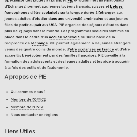
Spécialiste des Études à l'Étranger,
PIE
(Programmes Internationaux
d’Echanges) permet aux jeunes lycéens français, suisses et
belges
francophones
d’être
scolarisés sur la longue durée à l’étranger
, aux
jeunes adultes d’
étudier dans une université américaine
et aux jeunes
filles de
partir au pair aux USA
. PIE organise des séjours d’études dans
plus de 25 pays dans le monde. Les programmes scolaires sont mis en
place dans le cadre d’un
accueil bénévole
ou sur la base de la
réciprocité de l’
échange
. PIE permet également à de jeunes étrangers,
venus des quatre coins du monde, d’
être scolarisés en France
et d’être
accueillis bénévolement par des familles françaises. PIE travaille à la
formation des adolescents et des jeunes adultes et les aide à acquérir
à la fois des outils et de l’autonomie.
A propos de PIE
Qui sommes-nous ?
Membre de l’OFFICE
Membre de l’UNSE
Nous contacter en régions
Liens Utiles