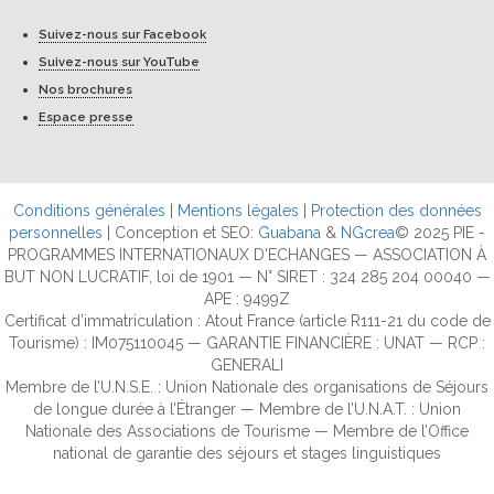
Suivez-nous sur Facebook
Suivez-nous sur YouTube
Nos brochures
Espace presse
Conditions générales
|
Mentions légales
|
Protection des données
personnelles
| Conception et SEO:
Guabana
&
NGcrea
© 2025 PIE -
PROGRAMMES INTERNATIONAUX D'ECHANGES — ASSOCIATION À
BUT NON LUCRATIF, loi de 1901 — N° SIRET : 324 285 204 00040 —
APE : 9499Z
Certificat d’immatriculation : Atout France (article R111-21 du code de
Tourisme) : IM075110045 — GARANTIE FINANCIÈRE : UNAT — RCP :
GENERALI
Membre de l’U.N.S.E. : Union Nationale des organisations de Séjours
de longue durée à l’Étranger — Membre de l’U.N.A.T. : Union
Nationale des Associations de Tourisme — Membre de l’Office
national de garantie des séjours et stages linguistiques