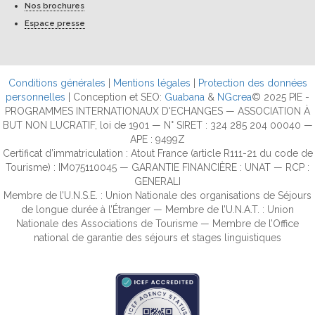
Nos brochures
Espace presse
Conditions générales
|
Mentions légales
|
Protection des données
personnelles
| Conception et SEO:
Guabana
&
NGcrea
© 2025 PIE -
PROGRAMMES INTERNATIONAUX D'ECHANGES — ASSOCIATION À
BUT NON LUCRATIF, loi de 1901 — N° SIRET : 324 285 204 00040 —
APE : 9499Z
Certificat d’immatriculation : Atout France (article R111-21 du code de
Tourisme) : IM075110045 — GARANTIE FINANCIÈRE : UNAT — RCP :
GENERALI
Membre de l’U.N.S.E. : Union Nationale des organisations de Séjours
de longue durée à l’Étranger — Membre de l’U.N.A.T. : Union
Nationale des Associations de Tourisme — Membre de l’Office
national de garantie des séjours et stages linguistiques