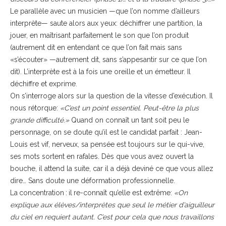
Le parallèle avec un musicien —que l’on nomme d’ailleurs
interprète— saute alors aux yeux: déchiffrer une partition, la
jouer, en maîtrisant parfaitement le son que l’on produit
(autrement dit en entendant ce que l’on fait mais sans
«s’écouter» —autrement dit, sans s’appesantir sur ce que l’on
dit). L’interprète est à la fois une oreille et un émetteur. Il
déchiffre et exprime.
On s’interroge alors sur la question de la vitesse d’exécution. Il
nous rétorque:
«C’est un point essentiel. Peut-être la plus
grande difficulté.»
Quand on connaît un tant soit peu le
personnage, on se doute qu’il est le candidat parfait : Jean-
Louis est vif, nerveux, sa pensée est toujours sur le qui-vive,
ses mots sortent en rafales. Dès que vous avez ouvert la
bouche, il attend la suite, car il a déjà deviné ce que vous allez
dire… Sans doute une déformation professionnelle.
La concentration : il re-connaît qu’elle est extrême:
«On
explique aux élèves/interprètes que seul le métier d’aiguilleur
du ciel en requiert autant. C’est pour cela que nous travaillons