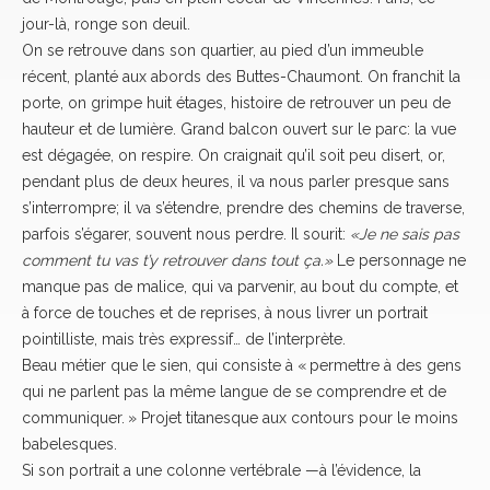
jour-là, ronge son deuil.
On se retrouve dans son quartier, au pied d’un immeuble
récent, planté aux abords des Buttes-Chaumont. On franchit la
porte, on grimpe huit étages, histoire de retrouver un peu de
hauteur et de lumière. Grand balcon ouvert sur le parc: la vue
est dégagée, on respire. On craignait qu’il soit peu disert, or,
pendant plus de deux heures, il va nous parler presque sans
s’interrompre; il va s’étendre, prendre des chemins de traverse,
parfois s’égarer, souvent nous perdre. Il sourit:
«Je ne sais pas
comment tu vas t’y retrouver dans tout ça.»
Le personnage ne
manque pas de malice, qui va parvenir, au bout du compte, et
à force de touches et de reprises, à nous livrer un portrait
pointilliste, mais très expressif… de l’interprète.
Beau métier que le sien, qui consiste à « permettre à des gens
qui ne parlent pas la même langue de se comprendre et de
communiquer. » Projet titanesque aux contours pour le moins
babelesques.
Si son portrait a une colonne vertébrale —à l’évidence, la