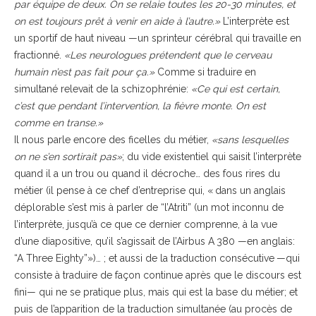
par équipe de deux. On se relaie toutes les 20-30 minutes, et
on est toujours prêt à venir en aide à l’autre.»
L’interprète est
un sportif de haut niveau —un sprinteur cérébral qui travaille en
fractionné.
«Les neurologues prétendent que le cerveau
humain n’est pas fait pour ça.»
Comme si traduire en
simultané relevait de la schizophrénie:
«Ce qui est certain,
c’est que pendant l’intervention, la fièvre monte. On est
comme en transe.»
Il nous parle encore des ficelles du métier,
«sans lesquelles
on ne s’en sortirait pas»
; du vide existentiel qui saisit l’interprète
quand il a un trou ou quand il décroche… des fous rires du
métier (il pense à ce chef d’entreprise qui, « dans un anglais
déplorable s’est mis à parler de “l’Atriti” (un mot inconnu de
l’interprète, jusqu’à ce que ce dernier comprenne, à la vue
d’une diapositive, qu’il s’agissait de l’Airbus A 380 —en anglais:
“A Three Eighty”»)… ; et aussi de la traduction consécutive —qui
consiste à traduire de façon continue après que le discours est
fini— qui ne se pratique plus, mais qui est la base du métier; et
puis de l’apparition de la traduction simultanée (au procès de