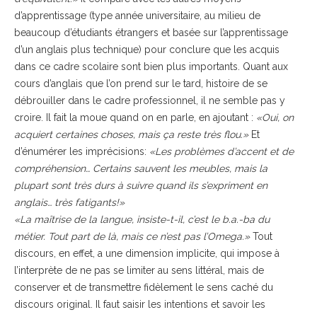
d’apprentissage (type année universitaire, au milieu de
beaucoup d’étudiants étrangers et basée sur l’apprentissage
d’un anglais plus technique) pour conclure que les acquis
dans ce cadre scolaire sont bien plus importants. Quant aux
cours d’anglais que l’on prend sur le tard, histoire de se
débrouiller dans le cadre professionnel, il ne semble pas y
croire. Il fait la moue quand on en parle, en ajoutant :
«Oui, on
acquiert certaines choses, mais ça reste très flou.»
Et
d’énumérer les imprécisions:
«Les problèmes d’accent et de
compréhension… Certains sauvent les meubles, mais la
plupart sont très durs à suivre quand ils s’expriment en
anglais… très fatigants!»
«La maîtrise de la langue, insiste-t-il, c’est le b.a.-ba du
métier. Tout part de là, mais ce n’est pas l’Omega.»
Tout
discours, en effet, a une dimension implicite, qui impose à
l’interprète de ne pas se limiter au sens littéral, mais de
conserver et de transmettre fidèlement le sens caché du
discours original. Il faut saisir les intentions et savoir les