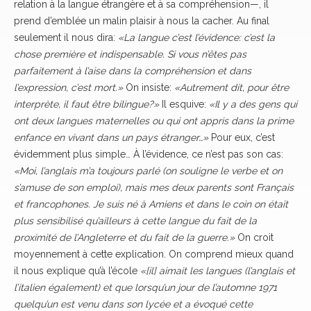
relation à la langue étrangère et à sa compréhension—, il
prend d’emblée un malin plaisir à nous la cacher. Au final
seulement il nous dira:
«La langue c’est l’évidence: c’est la
chose première et indispensable. Si vous n’êtes pas
parfaitement à l’aise dans la compréhension et dans
l’expression, c’est mort.»
On insiste:
«Autrement dit, pour être
interprète, il faut être bilingue?»
Il esquive:
«Il y a des gens qui
ont deux langues maternelles ou qui ont appris dans la prime
enfance en vivant dans un pays étranger…»
Pour eux, c’est
évidemment plus simple… À l’évidence, ce n’est pas son cas:
«Moi, l’anglais m’a toujours parlé (on souligne le verbe et on
s’amuse de son emploi), mais mes deux parents sont Français
et francophones. Je suis né à Amiens et dans le coin on était
plus sensibilisé qu’ailleurs à cette langue du fait de la
proximité de l’Angleterre et du fait de la guerre.»
On croit
moyennement à cette explication. On comprend mieux quand
il nous explique qu’à l’école
«[il] aimait les langues (l’anglais et
l’italien également) et que lorsqu’un jour de l’automne 1971
quelqu’un est venu dans son lycée et a évoqué cette