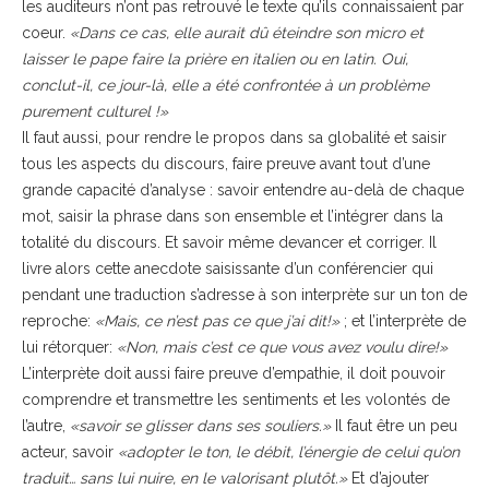
les auditeurs n’ont pas retrouvé le texte qu’ils connaissaient par
coeur.
«Dans ce cas, elle aurait dû éteindre son micro et
laisser le pape faire la prière en italien ou en latin. Oui,
conclut-il, ce jour-là, elle a été confrontée à un problème
purement culturel !»
Il faut aussi, pour rendre le propos dans sa globalité et saisir
tous les aspects du discours, faire preuve avant tout d’une
grande capacité d’analyse : savoir entendre au-delà de chaque
mot, saisir la phrase dans son ensemble et l’intégrer dans la
totalité du discours. Et savoir même devancer et corriger. Il
livre alors cette anecdote saisissante d’un conférencier qui
pendant une traduction s’adresse à son interprète sur un ton de
reproche:
«Mais, ce n’est pas ce que j’ai dit!»
; et l’interprète de
lui rétorquer:
«Non, mais c’est ce que vous avez voulu dire!»
L’interprète doit aussi faire preuve d’empathie, il doit pouvoir
comprendre et transmettre les sentiments et les volontés de
l’autre,
«savoir se glisser dans ses souliers.»
Il faut être un peu
acteur, savoir
«adopter le ton, le débit, l’énergie de celui qu’on
traduit… sans lui nuire, en le valorisant plutôt.»
Et d’ajouter