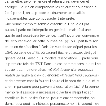
transmettre, savoir entendre et retranscrire, devancer et
corriger… Pour bien comprendre les enjeux et pour affiner le
(son) portrait, on lui propose d’énumérer les qualités
indispensables que doit posséder l’interprète.
Une bonne mémoire semble essentielle. Il ne le dit pas —
puisqu’il parle de l’interprète en général— mais c’est une
qualité qu’il possède à l’évidence. Il suffit pour s’en convaincre
de l’écouter évoquer cette journée de 1971 où il part faire son
entretien de sélection à Paris (en vue de son départ pour les
USA), ou celle de 1979, où Laurent Bachelot (actuel délégué
général de PIE, avec qui il fondera l’association) lui parle pour
la première fois de l’ESIT. Dans un cas comme dans l’autre il se
souvient du moindre détail :
«C’était le jour d’un important
match de rugby (sic !)»
, ou encore:
«Il faisait froid ce jour-là»
;
et de préciser dans la foulée, l’heure et le nom de la rue, et le
chemin parcouru pour parvenir à destination (sic!). À la bonne
mémoire, il associe la nécessaire ouverture d’esprit et son
corollaire, la curiosité. Quand, pour mieux comprendre, on lui
demande à quoi il s’intéresse personnellement, il répond :
«À