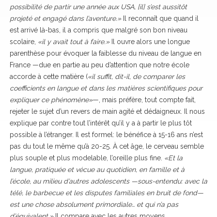
possibilité de partir une année aux USA, [il] s’est aussitôt
projeté et engagé dans l’aventure.»
Il reconnaît que quand il
est arrivé là-bas, il a compris que malgré son bon niveau
scolaire,
«il y avait tout à faire.»
Il ouvre alors une longue
parenthèse pour évoquer la faiblesse du niveau de langue en
France —due en partie au peu d’attention que notre école
accorde à cette matière (
«il suffit, dit-il, de comparer les
coefficients en langue et dans les matières scientifiques pour
expliquer ce phénomène»
—, mais préfère, tout compte fait,
rejeter le sujet d’un revers de main agité et dédaigneux. Il nous
explique par contre tout l’intérêt qu’il y a à partir le plus tôt
possible à l’étranger. Il est formel: le bénéfice à 15-16 ans n’est
pas du tout le même qu’à 20-25. À cet âge, le cerveau semble
plus souple et plus modelable, l’oreille plus fine.
«Et la
langue, pratiquée et vécue au quotidien, en famille et à
l’école, au milieu d’autres adolescents —sous-entendu: avec la
télé, le barbecue et les disputes familiales en bruit de fond—
est une chose absolument primordiale… et qui n’a pas
d’équivalent.»
Il compare avec les autres moyens