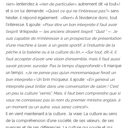
rien»
(entendez à
«rien de particulier»
, autrement dit «à tout»
)
et si on lui demande:
«Qu’est ce qui ne t’intéresse pas?»
sans
hésiter, il répond également :
«Rien!»
À l’évidence donc, tout
l’intéresse. Il ajoute:
«Pour être un bon interprète il faut avoir
l’esprit Wikipedia — les anciens diraient l’esprit “ Quid ” —: Je
suis capable de m’intéresser à un prospectus de présentation
d’une machine à laver, à un geste sportif, à l’industrie de la
pêche à la baleine ou à la culture du lin…»
«Sur tout, dit-il, il
faut accepter d’avoir une vision d’ensemble, mais il faut aussi
savoir picorer, survoler. Pas le temps d’approfondir.»
Il marque
un temps:
«Je ne pense pas qu’un monomaniaque ferait un
bon interprète.»
Un brin moqueur, il ajoute:
«En général un
interprète peut briller dans une conversation de salon ! C’est
un peu la culture “vernis”. Mais, il faut bien comprendre que si
vous ne connaissez pas le nom du premier ministre anglais, à
un moment ou un autre, vous serez coincé!»
.
Il en vient maintenant à la culture… la vraie. La culture au sens
de la compréhension d’une société, de ses valeurs, de ses
nuances et de ses différences. La culture qui soude et qui