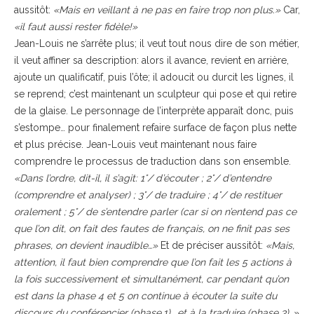
aussitôt:
«Mais en veillant à ne pas en faire trop non plus.»
Car,
«il faut aussi rester fidèle!»
Jean-Louis ne s’arrête plus; il veut tout nous dire de son métier,
il veut affiner sa description: alors il avance, revient en arrière,
ajoute un qualificatif, puis l’ôte; il adoucit ou durcit les lignes, il
se reprend; c’est maintenant un sculpteur qui pose et qui retire
de la glaise. Le personnage de l’interprète apparaît donc, puis
s’estompe… pour finalement refaire surface de façon plus nette
et plus précise. Jean-Louis veut maintenant nous faire
comprendre le processus de traduction dans son ensemble.
«Dans l’ordre, dit-il, il s’agit: 1°/ d’écouter ; 2°/ d’entendre
(comprendre et analyser) ; 3°/ de traduire ; 4°/ de restituer
oralement ; 5°/ de s’entendre parler (car si on n’entend pas ce
que l’on dit, on fait des fautes de français, on ne finit pas ses
phrases, on devient inaudible…»
Et de préciser aussitôt:
«Mais,
attention, il faut bien comprendre que l’on fait les 5 actions à
la fois successivement et simultanément, car pendant qu’on
est dans la phase 4 et 5 on continue à écouter la suite du
discours du conférencier (phase 1)… et à la traduire (phase 3)…»