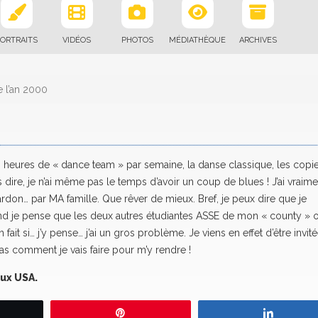
ORTRAITS
VIDÉOS
PHOTOS
MÉDIATHÈQUE
ARCHIVES
 l’an 2000
, 10 heures de « dance team » par semaine, la danse classique, les copi
us dire, je n’ai même pas le temps d’avoir un coup de blues ! J’ai vraime
Pardon… par MA famille. Que rêver de mieux. Bref, je peux dire que je
uand je pense que les deux autres étudiantes ASSE de mon « county » 
ait si… j’y pense… j’ai un gros problème. Je viens en effet d’être invit
 pas comment je vais faire pour m’y rendre !
aux USA.
eetez
Épingle
Partage