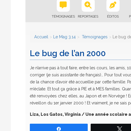
TÉMOIGNAGES
REPORTAGES
ÉDITOS
P
Accueil
Le Mag 3.14
Témoignages
Le bug de
Le bug de l’an 2000
Je n’arrive pas à tout faire, entre les cours, les amis
corriger (je suis assistante de français)… Pour tout vo
de la chance d’avoir été accueillie par cette famille. 
m’éclate. Et tout ça grâce à PIE et à MES familles. Q
été renvoyées chez elles, au Japon et en Norvège ! En f
réveillon du 1er janvier 2000 ! Et vraiment, je ne sais
Liza, Los Gatos, Virginia / Une année scolaire 
Partagez
Tw