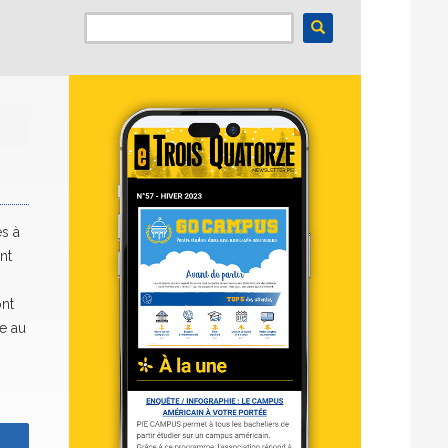
es à
nt
ont
ée au
z