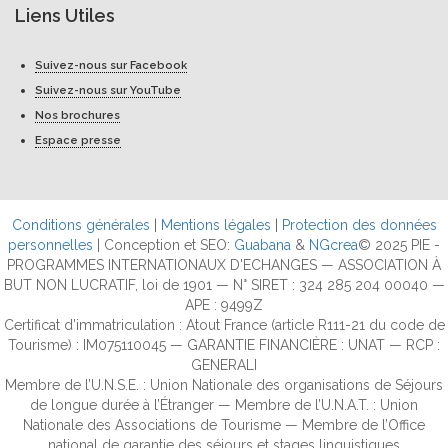
Liens Utiles
Suivez-nous sur Facebook
Suivez-nous sur YouTube
Nos brochures
Espace presse
Conditions générales
|
Mentions légales
|
Protection des données
personnelles
| Conception et SEO:
Guabana
&
NGcrea
© 2025 PIE -
PROGRAMMES INTERNATIONAUX D'ECHANGES — ASSOCIATION À
BUT NON LUCRATIF, loi de 1901 — N° SIRET : 324 285 204 00040 —
APE : 9499Z
Certificat d’immatriculation : Atout France (article R111-21 du code de
Tourisme) : IM075110045 — GARANTIE FINANCIÈRE : UNAT — RCP :
GENERALI
Membre de l’U.N.S.E. : Union Nationale des organisations de Séjours
de longue durée à l’Étranger — Membre de l’U.N.A.T. : Union
Nationale des Associations de Tourisme — Membre de l’Office
national de garantie des séjours et stages linguistiques