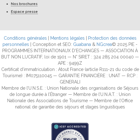
Nos brochures
Espace presse
Conditions générales
|
Mentions légales
|
Protection des données
personnelles
| Conception et SEO:
Guabana
&
NGcrea
© 2025 PIE -
PROGRAMMES INTERNATIONAUX D'ECHANGES — ASSOCIATION À
BUT NON LUCRATIF, loi de 1901 — N° SIRET : 324 285 204 00040 —
APE : 9499Z
Certificat d’immatriculation : Atout France (article R111-21 du code de
Tourisme) : IM075110045 — GARANTIE FINANCIÈRE : UNAT — RCP :
GENERALI
Membre de l’U.N.S.E. : Union Nationale des organisations de Séjours
de longue durée à l’Étranger — Membre de l’U.N.A.T. : Union
Nationale des Associations de Tourisme — Membre de l’Office
national de garantie des séjours et stages linguistiques