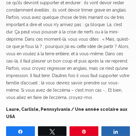
ce qu’ils devront supporter et endurer : ils vont devoir rester
constamment éveillés ; ils vont devoir trimer grave en anglais.
Parfois, vous avez quelque chose de très marrant ou de très
important à dire et vous n’y arrivez pas : ça bloque. Là, c’est
dur. Ça peut vous pousser à la crise de nerfs ou à la mini-
déprime. Dans ces moment-là, vous vous dites : « Mais, qu’est-
ce que je fous là ? ; pourquoi j’ai eu cette idée de partir ? Alors,
vous en voulez à la terre entière, et à vous-même. Dans ces
cas-là, il faut pleurer un bon coup et puis après la vie reprend.
Parfois, vous croyez régresser en anglais, mais ce n’est qu’une
impression. Il faut tenir. D’autres fois il vous faut supporter votre
famille d’accueil ; là vous devrez savoir prendre sur vous-
même. Si vous avez de l’eczéma – c’est mon cas -… Et bien,
vous allez en faire de l’eczéma, croyez-moi.
Laure, Carlisle, Pennsylvania / Une année scolaire aux
USA
Partagez
Tweetez
Épingle
Partage