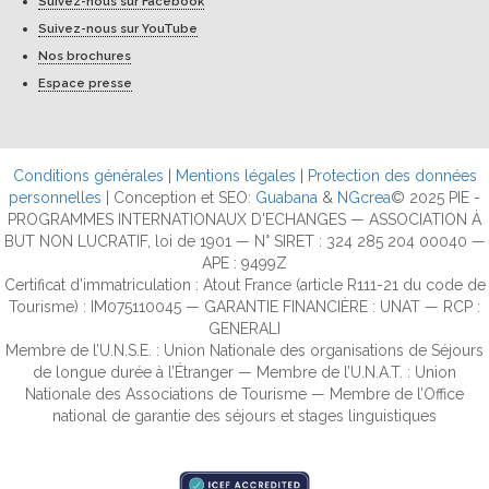
Suivez-nous sur Facebook
Suivez-nous sur YouTube
Nos brochures
Espace presse
Conditions générales
|
Mentions légales
|
Protection des données
personnelles
| Conception et SEO:
Guabana
&
NGcrea
© 2025 PIE -
PROGRAMMES INTERNATIONAUX D'ECHANGES — ASSOCIATION À
BUT NON LUCRATIF, loi de 1901 — N° SIRET : 324 285 204 00040 —
APE : 9499Z
Certificat d’immatriculation : Atout France (article R111-21 du code de
Tourisme) : IM075110045 — GARANTIE FINANCIÈRE : UNAT — RCP :
GENERALI
Membre de l’U.N.S.E. : Union Nationale des organisations de Séjours
de longue durée à l’Étranger — Membre de l’U.N.A.T. : Union
Nationale des Associations de Tourisme — Membre de l’Office
national de garantie des séjours et stages linguistiques