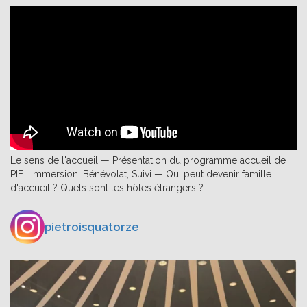
Le sens de l'accueil — Présentation du programme accueil de
PIE : Immersion, Bénévolat, Suivi — Qui peut devenir famille
d'accueil ? Quels sont les hôtes étrangers ?
pietroisquatorze