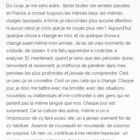
Du coup, je me sens autre… Après toutes ces années passées
en France, à croiser toujours les mêmes lieux, les mêmes
visages (auxquels, à force, je n’accordais plus aucune attention
ni aucun sens) je crois que je ne voyais plus rien !. Aujourd’hui
quelque chose a changé en moi, et ce quelque chose a
changé avant même mon arrivée. J’ai eu de vrais moments de
solitude, de spleen. Il m’a fallu apprendre à contrôler, à
analyser. Et, maintenant, quand je sens que des périodes dures
remontent et reviennent, je m’efforce de pénétrer dans mes
pensées les plus profondes et j’essaie de comprendre. C’est
un peu ça se connaître. C’est un peu cela qui a changé. Chaque
jour, je dois me battre avec ma timidité, avec des situations
nouvelles ou inattendues et me confronter à des gens qui ne
parlent pas la même langue que moi. Chaque jour est
surprenant. Car la culture des autres, même si on a
l’impression de s’y faire assez vite, on a jamais vraiment fini de
s’y habituer. J’avance de nouveauté en nouveauté, de surprise
en surprise. Un rien, ici, contribue à me rendre heureuse : un