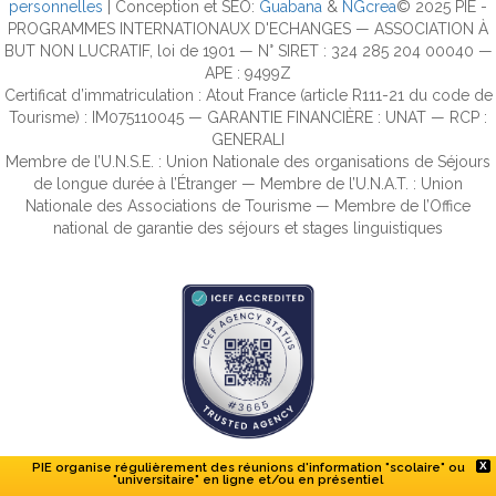
personnelles
| Conception et SEO:
Guabana
&
NGcrea
© 2025 PIE -
PROGRAMMES INTERNATIONAUX D'ECHANGES — ASSOCIATION À
BUT NON LUCRATIF, loi de 1901 — N° SIRET : 324 285 204 00040 —
APE : 9499Z
Certificat d’immatriculation : Atout France (article R111-21 du code de
Tourisme) : IM075110045 — GARANTIE FINANCIÈRE : UNAT — RCP :
GENERALI
Membre de l’U.N.S.E. : Union Nationale des organisations de Séjours
de longue durée à l’Étranger — Membre de l’U.N.A.T. : Union
Nationale des Associations de Tourisme — Membre de l’Office
national de garantie des séjours et stages linguistiques
PIE organise régulièrement des réunions d'information "scolaire" ou
X
"universitaire" en ligne et/ou en présentiel