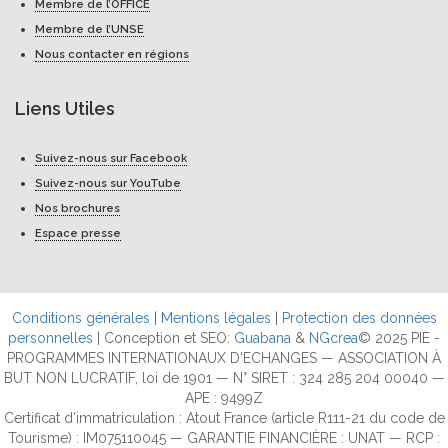
Membre de l’OFFICE
Membre de l’UNSE
Nous contacter en régions
Liens Utiles
Suivez-nous sur Facebook
Suivez-nous sur YouTube
Nos brochures
Espace presse
Conditions générales
|
Mentions légales
|
Protection des données
personnelles
| Conception et SEO:
Guabana
&
NGcrea
© 2025 PIE -
PROGRAMMES INTERNATIONAUX D'ECHANGES — ASSOCIATION À
BUT NON LUCRATIF, loi de 1901 — N° SIRET : 324 285 204 00040 —
APE : 9499Z
Certificat d’immatriculation : Atout France (article R111-21 du code de
Tourisme) : IM075110045 — GARANTIE FINANCIÈRE : UNAT — RCP :