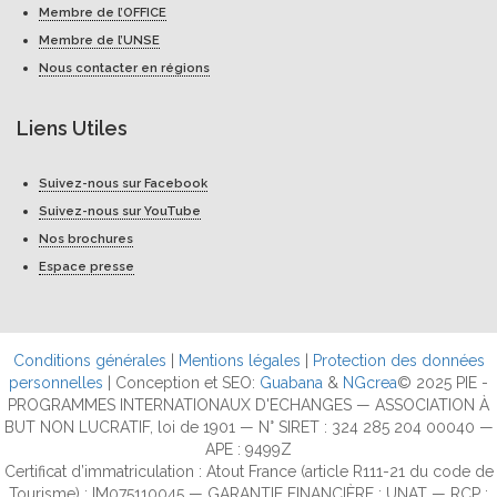
Membre de l’OFFICE
Membre de l’UNSE
Nous contacter en régions
Liens Utiles
Suivez-nous sur Facebook
Suivez-nous sur YouTube
Nos brochures
Espace presse
Conditions générales
|
Mentions légales
|
Protection des données
personnelles
| Conception et SEO:
Guabana
&
NGcrea
© 2025 PIE -
PROGRAMMES INTERNATIONAUX D'ECHANGES — ASSOCIATION À
BUT NON LUCRATIF, loi de 1901 — N° SIRET : 324 285 204 00040 —
APE : 9499Z
Certificat d’immatriculation : Atout France (article R111-21 du code de
Tourisme) : IM075110045 — GARANTIE FINANCIÈRE : UNAT — RCP :