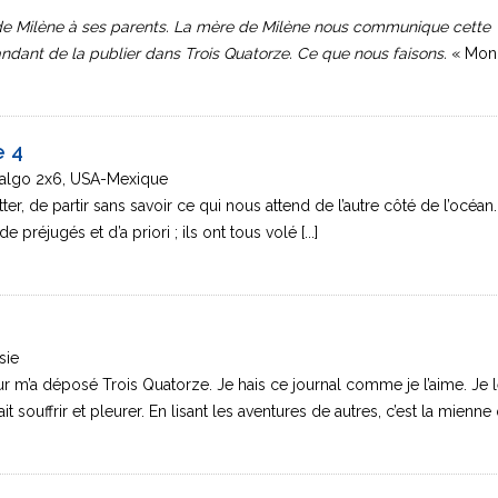
e de Milène à ses parents. La mère de Milène nous communique cette
ndant de la publier dans Trois Quatorze. Ce que nous faisons.
« Mon
 4
dalgo 2x6, USA-Mexique
tter, de partir sans savoir ce qui nous attend de l’autre côté de l’océan.
de préjugés et d’a priori ; ils ont tous volé [...]
sie
eur m’a déposé Trois Quatorze. Je hais ce journal comme je l’aime. Je 
ait souffrir et pleurer. En lisant les aventures de autres, c’est la mienne