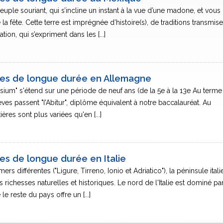
uple souriant, qui s’incline un instant à la vue d’une madone, et vous
re la fête. Cette terre est imprégnée d’histoire(s), de traditions transmis
ion, qui s’expriment dans les [...]
ires de longue durée en Allemagne
ium" s'étend sur une période de neuf ans (de la 5e à la 13e Au terme
èves passent "I'Abitur", diplôme équivalent à notre baccalauréat. Au
res sont plus variées qu'en [...]
res de longue durée en Italie
rs différentes ("Ligure, Tirreno, Ionio et Adriatico"), la péninsule ital
es richesses naturelles et historiques. Le nord de l'Italie est dominé par
 le reste du pays offre un [...]