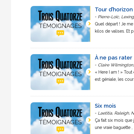
Tour d’horizon
-
Pierre-Loïc, Lexin
Quel départ ! Je me 
kilos de valises. Et 
À ne pas rater
-
Claire Wilmington
« Here I am ! » Tout 
est géniale, les cour
Six mois
-
Laetitia, Raleigh,
Ça fait six mois que
une vraie baguette , 