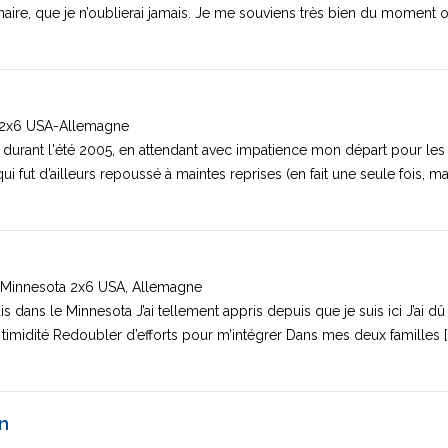
aire, que je n’oublierai jamais. Je me souviens très bien du moment où
 2x6 USA-Allemagne
durant l'été 2005, en attendant avec impatience mon départ pour les
ui fut d’ailleurs repoussé à maintes reprises (en fait une seule fois, ma
, Minnesota 2x6 USA, Allemagne
s dans le Minnesota J’ai tellement appris depuis que je suis ici J’ai d
timidité Redoubler d’efforts pour m’intégrer Dans mes deux familles [..
n