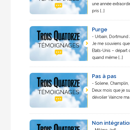
une année extraordin
pris [...]
Purge
- Urbain, Dortmund
Je me souviens que 
Etats-Unis – départ q
quand même [...]
Pas à pas
- Solene, Champlin
Deux mois que je sui
dévoiler Vaincre ma 
Non intégratio