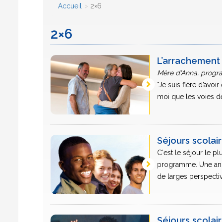
Accueil
2×6
2×6
L’arrachement
Mère d'Anna, prog
"Je suis fière d’avoi
moi que les voies de l
Séjours scolai
C'est le séjour le pl
programme. Une année
de larges perspective
Séjours scola