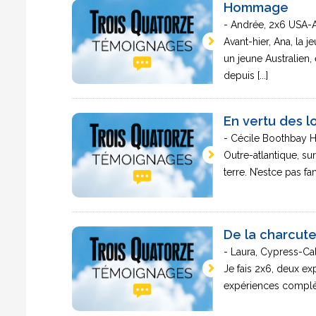
Hommage
- Andrée, 2x6 USA-
Avant-hier, Ana, la j
un jeune Australien, 
depuis [...]
En vertu des l
- Cécile Boothbay 
Outre-atlantique, sur
terre. N’estce pas fa
De la charcute
- Laura, Cypress-Ca
Je fais 2x6, deux e
expériences complètem