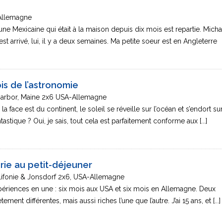
Allemagne
eune Mexicaine qui était à la maison depuis dix mois est repartie. Micha
est arrivé, lui, il y a deux semaines. Ma petite soeur est en Angleterre
ois de l’astronomie
Harbor, Maine 2x6 USA-Allemagne
 la face est du continent, le soleil se réveille sur l’océan et s’endort sur
ntastique ? Oui, je sais, tout cela est parfaitement conforme aux [...]
rie au petit-déjeuner
lifonie & Jonsdorf 2x6, USA-Allemagne
xpériences en une : six mois aux USA et six mois en Allemagne. Deux
ent différentes, mais aussi riches l’une que l’autre. J’ai 15 ans, et [...]