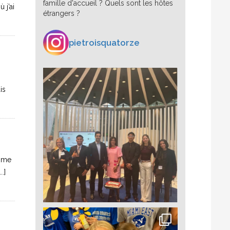
famille d'accueil ? Quels sont les hôtes
 j’ai
étrangers ?
pietroisquatorze
is
û me
.]