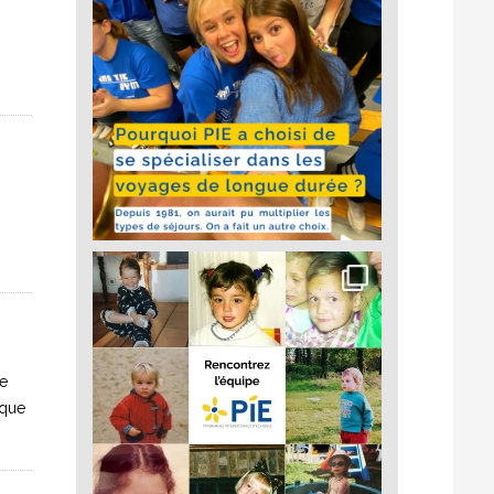
le
 que