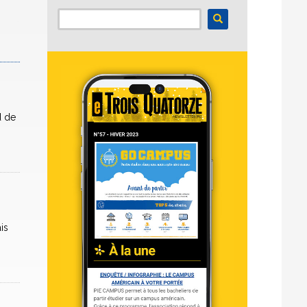
d de
is