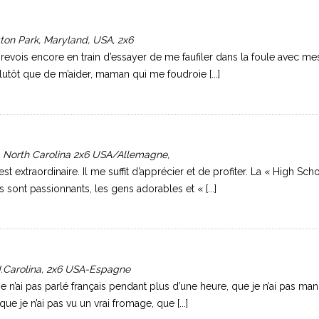
gton Park, Maryland, USA, 2x6
revois encore en train d’essayer de me faufiler dans la foule avec me
plutôt que de m’aider, maman qui me foudroie [...]
, North Carolina 2x6 USA/Allemagne,
est extraordinaire. Il me suffit d’apprécier et de profiter. La « High Sch
s sont passionnants, les gens adorables et « [...]
 N.Carolina, 2x6 USA-Espagne
 je n’ai pas parlé français pendant plus d’une heure, que je n’ai pas ma
que je n’ai pas vu un vrai fromage, que [...]