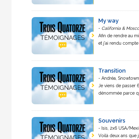
My way
-
California & Mosc
Afin de rendre au mi
et j'ai rendu compte 
Transition
- Andréa, Snowtown,
Je viens de passer 6
dénommée parce qu'el
Souvenirs
- Isis, 2x6 USA/Mex
Voilà deux ans que j