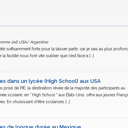
ramme 2x6 USA/ Argentine
r été suffisamment forte pour la laisser partir, car je sais au plus profon
a facilité nous font vite oublier que c’est face à [...]
res dans un lycée (High School) aux USA
us prisé de PIE, la destination rêvée de la majorité des participants au
 scolaire, en " High School " aux États-Unis, offre aux jeunes França
s. En choisissant d'être scolarisés [...]
ires de longue durée au Mexique