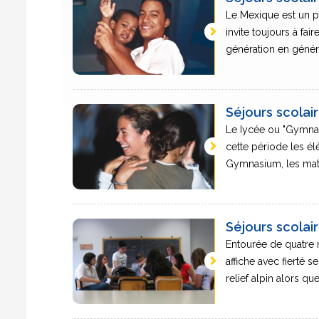
Le Mexique est un pe
invite toujours à fai
génération en générat
Séjours scola
Le Iycée ou "Gymnas
cette période les él
Gymnasium, les matiè
Séjours scolai
Entourée de quatre me
affiche avec fierté s
relief alpin alors que