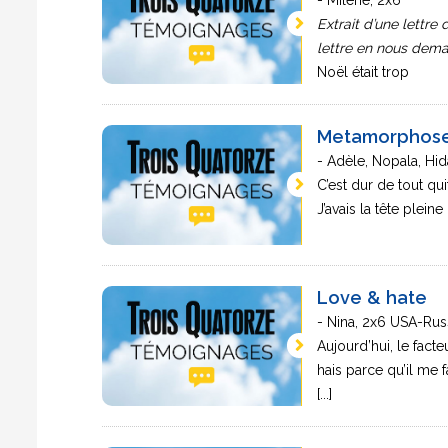
- Milène, 2x6
Extrait d’une lettr
lettre en nous dema
Noël était trop
Metamorphose
- Adèle, Nopala, Hi
C’est dur de tout qui
J’avais la tête pleine 
Love & hate
- Nina, 2x6 USA-Rus
Aujourd’hui, le fact
hais parce qu’il me f
[...]