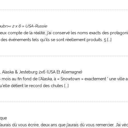
oubr>« 2 x 6 » USA-Russie
eux compte de la réalité, j'ai conservé les noms exacts des protagoni
des événements tels qu'ils se sont réellement produits. 5 [...]
 Alaska & Jesteburg 2x6 (USA Et Allemagne)
 mois au fin fond de l'Alaska, à « Snowtown » exactement ' une ville a
le détient le record des chutes [...]
ique
’aurais dû vous écrire, deux ans que j’aurais dû vous remercier. J’ai vé