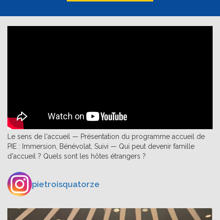
Le sens de l'accueil — Présentation du programme accueil de
PIE : Immersion, Bénévolat, Suivi — Qui peut devenir famille
d'accueil ? Quels sont les hôtes étrangers ?
pietroisquatorze