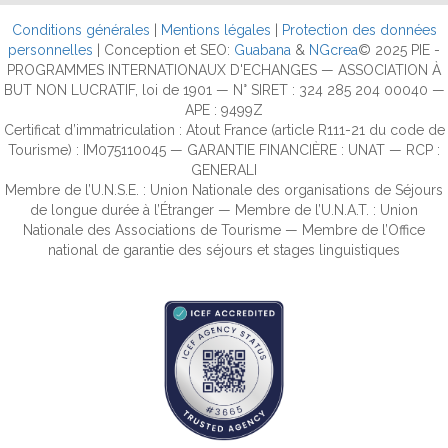
Conditions générales
|
Mentions légales
|
Protection des données
personnelles
| Conception et SEO:
Guabana
&
NGcrea
© 2025 PIE -
PROGRAMMES INTERNATIONAUX D'ECHANGES — ASSOCIATION À
BUT NON LUCRATIF, loi de 1901 — N° SIRET : 324 285 204 00040 —
APE : 9499Z
Certificat d’immatriculation : Atout France (article R111-21 du code de
Tourisme) : IM075110045 — GARANTIE FINANCIÈRE : UNAT — RCP :
GENERALI
Membre de l’U.N.S.E. : Union Nationale des organisations de Séjours
de longue durée à l’Étranger — Membre de l’U.N.A.T. : Union
Nationale des Associations de Tourisme — Membre de l’Office
national de garantie des séjours et stages linguistiques