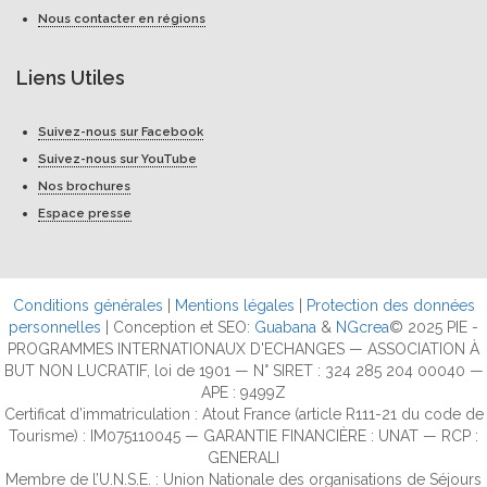
Nous contacter en régions
Liens Utiles
Suivez-nous sur Facebook
Suivez-nous sur YouTube
Nos brochures
Espace presse
Conditions générales
|
Mentions légales
|
Protection des données
personnelles
| Conception et SEO:
Guabana
&
NGcrea
© 2025 PIE -
PROGRAMMES INTERNATIONAUX D'ECHANGES — ASSOCIATION À
BUT NON LUCRATIF, loi de 1901 — N° SIRET : 324 285 204 00040 —
APE : 9499Z
Certificat d’immatriculation : Atout France (article R111-21 du code de
Tourisme) : IM075110045 — GARANTIE FINANCIÈRE : UNAT — RCP :
GENERALI
Membre de l’U.N.S.E. : Union Nationale des organisations de Séjours