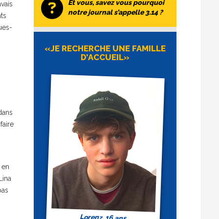
Et vous, savez vous pourquoi
avais
notre journal s’appelle 3.14 ?
ts
ues-
«JE RECHERCHE UNE FAMILLE
D’ACCUEIL»
 dans
faire
 en
Lina
pas
Lorenz, 16 ans