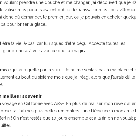
t en voulant prendre une douche et me changer, j’ai découvert que je n’
 valise, mes parents avaient oublié de transvaser mes sous-vêtemen
J’ai donc dû demander, le premier jour, où je pouvais en acheter quelq
pa pour briser la glace…
 être ta vie là-bas, car tu risques d’être déçu. Accepte toutes les
pas grand-chose à voir avec ce que tu imaginais.
mis et je l’ai regretté par la suite… Je ne me sentais pas à ma place et
eulement au bout du sixième mois que j’ai réagi, alors que j’aurais dû le 
s.
 meilleur souvenir
 voyage en Californie avec ASSE. En plus de réaliser mon rêve d’aller
fornie, j’ai fait mes plus belles rencontres ! une Dédicace à mon amie 
erlin ! On n’est restés que 10 jours ensemble et à la fin on ne voulait 
uitter.