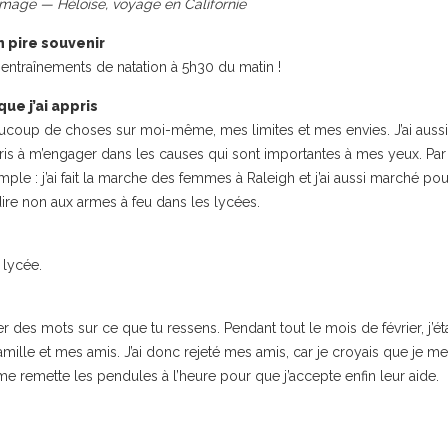
image — Héloïse, voyage en Californie
 pire souvenir
 entraînements de natation à 5h30 du matin !
que j’ai appris
ucoup de choses sur moi-même, mes limites et mes envies. J’ai aussi
ris à m’engager dans les causes qui sont importantes à mes yeux. Par
ple : j’ai fait la marche des femmes à Raleigh et j’ai aussi marché pou
ire non aux armes à feu dans les lycées.
 lycée.
r des mots sur ce que tu ressens. Pendant tout le mois de février, j’ét
famille et mes amis. J’ai donc rejeté mes amis, car je croyais que je me
ie me remette les pendules à l’heure pour que j’accepte enfin leur aide.