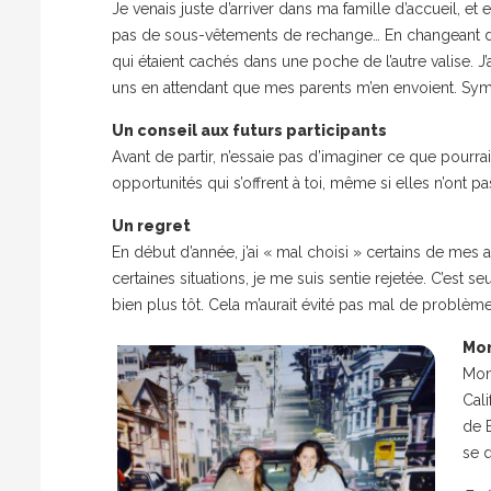
Je venais juste d’arriver dans ma famille d’accueil, e
pas de sous-vêtements de rechange… En changeant de
qui étaient cachés dans une poche de l’autre valise. 
uns en attendant que mes parents m’en envoient. Sym
Un conseil aux futurs participants
Avant de partir, n’essaie pas d’imaginer ce que pourrait
opportunités qui s’offrent à toi, même si elles n’ont 
Un regret
En début d’année, j’ai « mal choisi » certains de mes a
certaines situations, je me suis sentie rejetée. C’est s
bien plus tôt. Cela m’aurait évité pas mal de problème
Mon
Mon
Cali
de B
se q