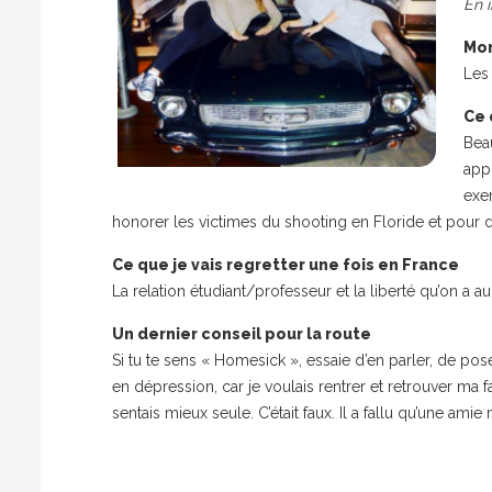
En 
Mon
Les
Ce 
Bea
app
exem
honorer les victimes du shooting en Floride et pour d
Ce que je vais regretter une fois en France
La relation étudiant/professeur et la liberté qu’on a au
Un dernier conseil pour la route
Si tu te sens « Homesick », essaie d’en parler, de pose
en dépression, car je voulais rentrer et retrouver ma 
sentais mieux seule. C’était faux. Il a fallu qu’une am