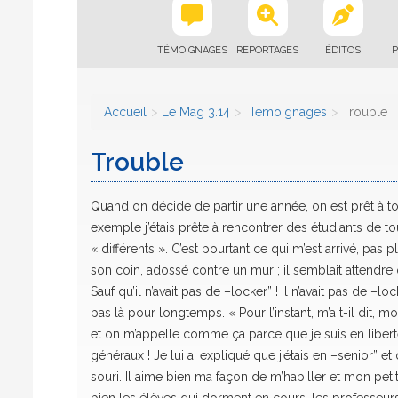
TÉMOIGNAGES
REPORTAGES
ÉDITOS
P
Accueil
Le Mag 3.14
Témoignages
Trouble
Trouble
Quand on décide de partir une année, on est prêt à tou
exemple j’étais prête à rencontrer des étudiants de t
« différents ». C’est pourtant ce qui m’est arrivé, pas plu
son coin, adossé contre un mur ; il semblait attendre 
Sauf qu’il n’avait pas de –locker” ! Il n’avait pas de –lock
pas là pour longtemps. « Pour l’instant, m’a t-il dit, 
et on m’appelle comme ça parce que je suis en liberté s
généraux ! Je lui ai expliqué que j’étais en –senior” et 
souri. Il aime bien ma façon de m’habiller et mon petit 