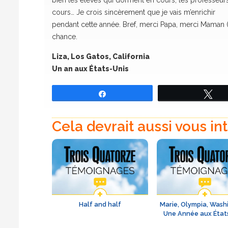
bien les élèves qui dorment en cours, les professe
cours… Je crois sincèrement que je vais m’enrichir
pendant cette année. Bref, merci Papa, merci Maman (v
chance.
Liza, Los Gatos, California
Un an aux États-Unis
Partagez
Tw
Cela devrait aussi vous in
Half and half
Marie, Olympia, Wash
Une Année aux État