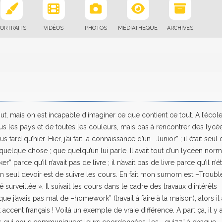
ORTRAITS
VIDÉOS
PHOTOS
MÉDIATHÈQUE
ARCHIVES
t, mais on est incapable d’imaginer ce que contient ce tout. A l’école
ous les pays et de toutes les couleurs, mais pas à rencontrer des lycé
s tard qu’hier. Hier, j’ai fait la connaissance d’un –Junior” ; il était seul
quelque chose ; que quelqu’un lui parle. Il avait tout d’un lycéen norm
er” parce qu’il n’avait pas de livre ; il n’avait pas de livre parce qu’il n’ét
mon seul devoir est de suivre les cours. En fait mon surnom est –Trouble
urveillée ». Il suivait les cours dans le cadre des travaux d’intérêts
que j’avais pas mal de –homework” (travail à faire à la maison), alors il 
accent français ! Voilà un exemple de vraie différence. A part ça, il y 