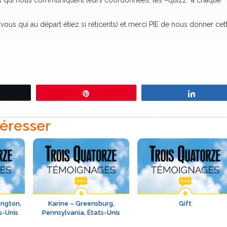
urs qui nous communiquent leurs coordonnées, les –quizz” à chaque
ous qui au départ étiez si réticents) et merci PIE de nous donner cet
eetez
Épingle
Partage
téresser
ington,
Karine – Greensburg,
Gift
s-Unis
Pennsylvania, États-Unis