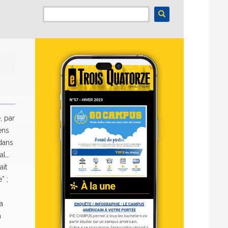
, par
ens
 dans
al…
ait
” ;
a
a