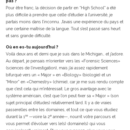
pas ?
Pour être franc, la décision de partir en “High School” a été
plus difficile à prendre que celle d’étudier à l’université, je
partais moins dans l’inconnu. J’avais une expérience du pays et
une certaine maîtrise de la langue. Tout s’est passé sans heurt
et sans grande difficulté.
Où en es-tu aujourd’hui ?
Voilà deux ans et demi que je suis dans le Michigan… et j’adore.
Au départ, je pensais m’orienter vers les «Forensic Sciences»
(sciences de l’investigation), mais j’ai assez rapidement
bifurqué vers un « Major » en «Biology» (biologie) et un
“Minor” en «Chemestry» (chimie), car je me suis rendu compte
que c’est cela qui m’intéressait. Le gros avantage avec le
système américain, c’est que l’on peut fixer sa « Major » (son
sujet principal d’études) relativement tard. Il y a de vraies
passerelles entre les domaines, et tout ce que vous étudiez
re
e
durant la 1
—voire la 2
année—, nourrit votre parcours et
vous permet d’évoluer vers le(s) domaine(s) qui vous