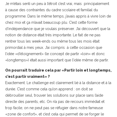
Je m’étais senti un peu à l’étroit c’est vrai, mais principalement
à cause des contraintes du cadre scolaire et familial du
programme. Dans le même temps, j’avais appris à vivre loin de
chez moi et ça m’avait beaucoup plu. C’est cette forme
d’indépendance que je voulais préserver. J’ai découvert que la
notion de distance était très importante. Le fait de ne pas
rentrer tous les week-ends ou même tous les mois était
primordial à mes yeux. J’ai compris à cette occasion que
l’idée «d’éloignement» (le concept de partir «loin» et donc
«longtemps») était aussi important que l’idée même de partir.
On pourrait traduire cela par «Partir loin et longtemps,
c’est partir vraiment» ?
Exactement. Le challenge est clairement lié à la distance et à la
durée. C’est comme cela qu’on apprend : on doit se
débrouiller seul, trouver les solutions sur place sans l’aide
directe des parents, etc. On n’a pas de recours immédiat et
trop facile, on ne peut pas se réfugier dans notre fameuse
«zone de confort», et c’est cela qui permet de se forger le