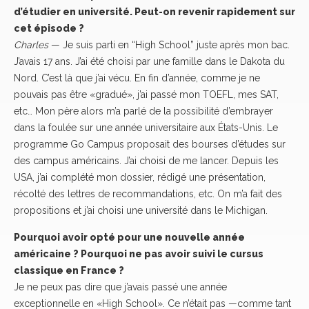
d’étudier en université. Peut-on revenir rapidement sur
cet épisode ?
Charles
— Je suis parti en “High School” juste après mon bac.
J’avais 17 ans. J’ai été choisi par une famille dans le Dakota du
Nord. C’est là que j’ai vécu. En fin d’année, comme je ne
pouvais pas être «gradué», j’ai passé mon TOEFL, mes SAT,
etc… Mon père alors m’a parlé de la possibilité d’embrayer
dans la foulée sur une année universitaire aux États-Unis. Le
programme Go Campus proposait des bourses d’études sur
des campus américains. J’ai choisi de me lancer. Depuis les
USA, j’ai complété mon dossier, rédigé une présentation,
récolté des lettres de recommandations, etc. On m’a fait des
propositions et j’ai choisi une université dans le Michigan.
Pourquoi avoir opté pour une nouvelle année
américaine ? Pourquoi ne pas avoir suivi le cursus
classique en France ?
Je ne peux pas dire que j’avais passé une année
exceptionnelle en «High School». Ce n’était pas —comme tant