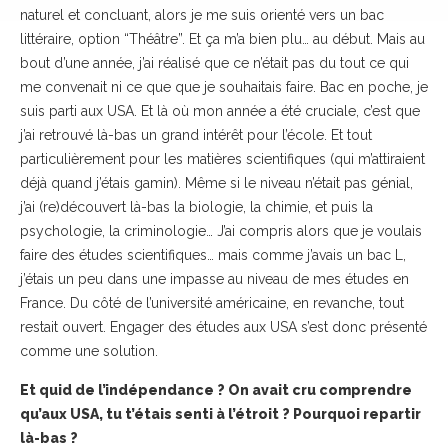
naturel et concluant, alors je me suis orienté vers un bac
littéraire, option “Théâtre”. Et ça m’a bien plu… au début. Mais au
bout d’une année, j’ai réalisé que ce n’était pas du tout ce qui
me convenait ni ce que que je souhaitais faire. Bac en poche, je
suis parti aux USA. Et là où mon année a été cruciale, c’est que
j’ai retrouvé là-bas un grand intérêt pour l’école. Et tout
particulièrement pour les matières scientifiques (qui m’attiraient
déjà quand j’étais gamin). Même si le niveau n’était pas génial,
j’ai (re)découvert là-bas la biologie, la chimie, et puis la
psychologie, la criminologie… J’ai compris alors que je voulais
faire des études scientifiques… mais comme j’avais un bac L,
j’étais un peu dans une impasse au niveau de mes études en
France. Du côté de l’université américaine, en revanche, tout
restait ouvert. Engager des études aux USA s’est donc présenté
comme une solution.
Et quid de l’indépendance ? On avait cru comprendre
qu’aux USA, tu t’étais senti à l’étroit ? Pourquoi repartir
là-bas ?