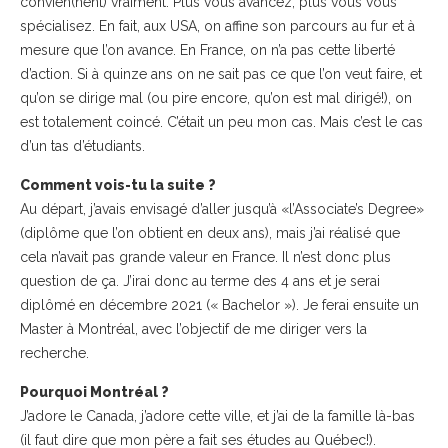
convien(nent) vraiment. Plus vous avancez, plus vous vous
spécialisez. En fait, aux USA, on affine son parcours au fur et à
mesure que l’on avance. En France, on n’a pas cette liberté
d’action. Si à quinze ans on ne sait pas ce que l’on veut faire, et
qu’on se dirige mal (ou pire encore, qu’on est mal dirigé!), on
est totalement coincé. C’était un peu mon cas. Mais c’est le cas
d’un tas d’étudiants.
Comment vois-tu la suite ?
Au départ, j’avais envisagé d’aller jusqu’à «l’Associate’s Degree»
(diplôme que l’on obtient en deux ans), mais j’ai réalisé que
cela n’avait pas grande valeur en France. Il n’est donc plus
question de ça. J’irai donc au terme des 4 ans et je serai
diplômé en décembre 2021 (« Bachelor »). Je ferai ensuite un
Master à Montréal, avec l’objectif de me diriger vers la
recherche.
Pourquoi Montréal ?
J’adore le Canada, j’adore cette ville, et j’ai de la famille là-bas
(il faut dire que mon père a fait ses études au Québec!).