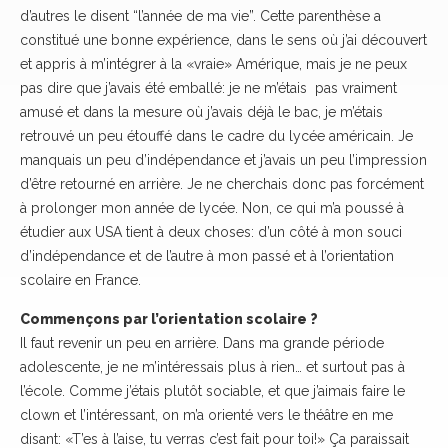
d’autres le disent “l’année de ma vie”. Cette parenthèse a
constitué une bonne expérience, dans le sens où j’ai découvert
et appris à m’intégrer à la «vraie» Amérique, mais je ne peux
pas dire que j’avais été emballé: je ne m’étais pas vraiment
amusé et dans la mesure où j’avais déjà le bac, je m’étais
retrouvé un peu étouffé dans le cadre du lycée américain. Je
manquais un peu d’indépendance et j’avais un peu l’impression
d’être retourné en arrière. Je ne cherchais donc pas forcément
à prolonger mon année de lycée. Non, ce qui m’a poussé à
étudier aux USA tient à deux choses: d’un côté à mon souci
d’indépendance et de l’autre à mon passé et à l’orientation
scolaire en France.
Commençons par l’orientation scolaire ?
Il faut revenir un peu en arrière. Dans ma grande période
adolescente, je ne m’intéressais plus à rien… et surtout pas à
l’école. Comme j’étais plutôt sociable, et que j’aimais faire le
clown et l’intéressant, on m’a orienté vers le théâtre en me
disant: «T’es à l’aise, tu verras c’est fait pour toi!» Ça paraissait