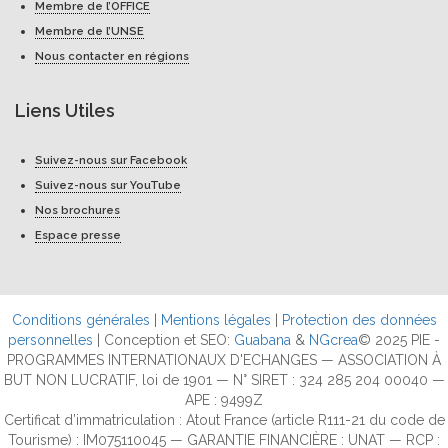
Membre de l’OFFICE
Membre de l’UNSE
Nous contacter en régions
Liens Utiles
Suivez-nous sur Facebook
Suivez-nous sur YouTube
Nos brochures
Espace presse
Conditions générales
|
Mentions légales
|
Protection des données
personnelles
| Conception et SEO:
Guabana
&
NGcrea
© 2025 PIE -
PROGRAMMES INTERNATIONAUX D'ECHANGES — ASSOCIATION À
BUT NON LUCRATIF, loi de 1901 — N° SIRET : 324 285 204 00040 —
APE : 9499Z
Certificat d’immatriculation : Atout France (article R111-21 du code de
Tourisme) : IM075110045 — GARANTIE FINANCIÈRE : UNAT — RCP :