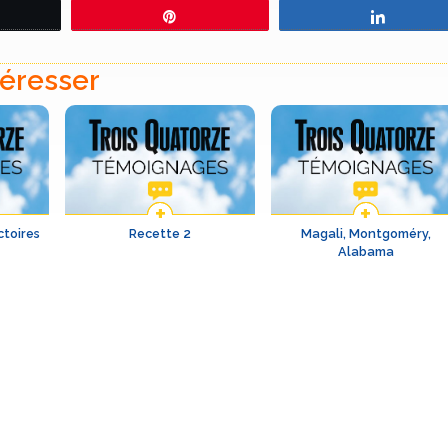
eetez
Épingle
Partage
téresser
ctoires
Recette 2
Magali, Montgoméry,
Alabama