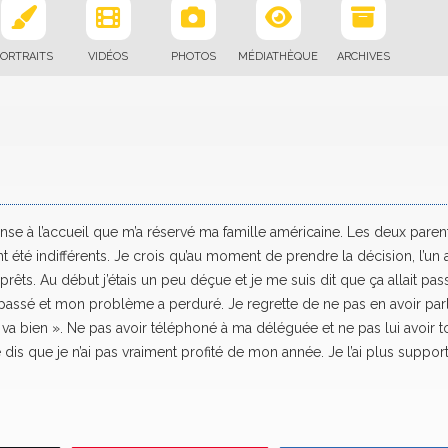
ORTRAITS
VIDÉOS
PHOTOS
MÉDIATHÈQUE
ARCHIVES
nse à l’accueil que m’a réservé ma famille américaine. Les deux paren
nt été indifférents. Je crois qu’au moment de prendre la décision, l’un 
s prêts. Au début j’étais un peu déçue et je me suis dit que ça allait pass
 passé et mon problème a perduré. Je regrette de ne pas en avoir parl
 va bien ». Ne pas avoir téléphoné à ma déléguée et ne pas lui avoir t
 dis que je n’ai pas vraiment profité de mon année. Je l’ai plus support