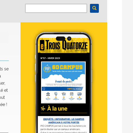
ts se
a
er,
é et
out
ée !