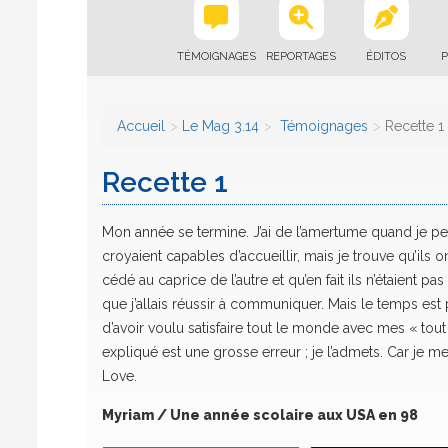
TÉMOIGNAGES
REPORTAGES
ÉDITOS
P
Accueil
Le Mag 3.14
Témoignages
Recette 1
Recette 1
Mon année se termine. J’ai de l’amertume quand je pe
croyaient capables d’accueillir, mais je trouve qu’ils o
cédé au caprice de l’autre et qu’en fait ils n’étaient pa
que j’allais réussir à communiquer. Mais le temps est
d’avoir voulu satisfaire tout le monde avec mes « tout
expliqué est une grosse erreur ; je l’admets. Car je me
Love.
Myriam / Une année scolaire aux USA en 98