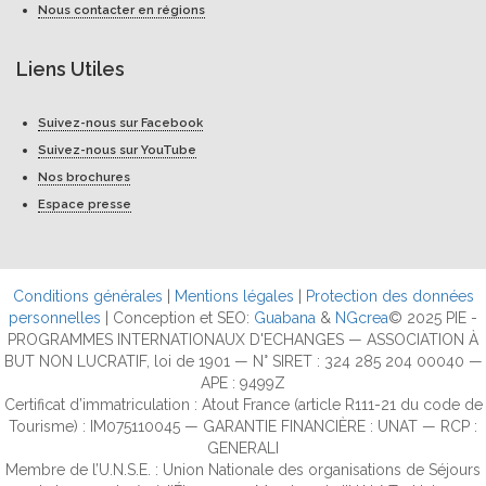
Nous contacter en régions
Liens Utiles
Suivez-nous sur Facebook
Suivez-nous sur YouTube
Nos brochures
Espace presse
Conditions générales
|
Mentions légales
|
Protection des données
personnelles
| Conception et SEO:
Guabana
&
NGcrea
© 2025 PIE -
PROGRAMMES INTERNATIONAUX D'ECHANGES — ASSOCIATION À
BUT NON LUCRATIF, loi de 1901 — N° SIRET : 324 285 204 00040 —
APE : 9499Z
Certificat d’immatriculation : Atout France (article R111-21 du code de
Tourisme) : IM075110045 — GARANTIE FINANCIÈRE : UNAT — RCP :
GENERALI
Membre de l’U.N.S.E. : Union Nationale des organisations de Séjours