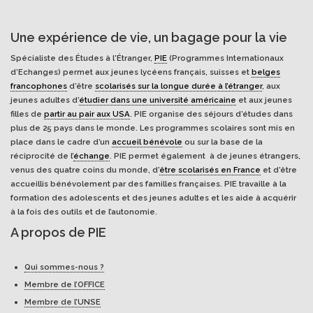
Une expérience de vie, un bagage pour la vie
Spécialiste des Études à l'Étranger,
PIE
(Programmes Internationaux
d’Echanges) permet aux jeunes lycéens français, suisses et
belges
francophones
d’être
scolarisés sur la longue durée à l’étranger
, aux
jeunes adultes d’
étudier dans une université américaine
et aux jeunes
filles de
partir au pair aux USA
. PIE organise des séjours d’études dans
plus de 25 pays dans le monde. Les programmes scolaires sont mis en
place dans le cadre d’un
accueil bénévole
ou sur la base de la
réciprocité de l’
échange
. PIE permet également à de jeunes étrangers,
venus des quatre coins du monde, d’
être scolarisés en France
et d’être
accueillis bénévolement par des familles françaises. PIE travaille à la
formation des adolescents et des jeunes adultes et les aide à acquérir
à la fois des outils et de l’autonomie.
A propos de PIE
Qui sommes-nous ?
Membre de l’OFFICE
Membre de l’UNSE