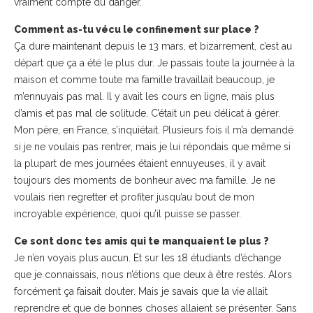
vraiment compte du danger.
Comment as-tu vécu le confinement sur place ?
Ça dure maintenant depuis le 13 mars, et bizarrement, c’est au
départ que ça a été le plus dur. Je passais toute la journée à la
maison et comme toute ma famille travaillait beaucoup, je
m’ennuyais pas mal. Il y avait les cours en ligne, mais plus
d’amis et pas mal de solitude. C’était un peu délicat à gérer.
Mon père, en France, s’inquiétait. Plusieurs fois il m’a demandé
si je ne voulais pas rentrer, mais je lui répondais que même si
la plupart de mes journées étaient ennuyeuses, il y avait
toujours des moments de bonheur avec ma famille. Je ne
voulais rien regretter et profiter jusqu’au bout de mon
incroyable expérience, quoi qu’il puisse se passer.
Ce sont donc tes amis qui te manquaient le plus ?
Je n’en voyais plus aucun. Et sur les 18 étudiants d’échange
que je connaissais, nous n’étions que deux à être restés. Alors
forcément ça faisait douter. Mais je savais que la vie allait
reprendre et que de bonnes choses allaient se présenter. Sans