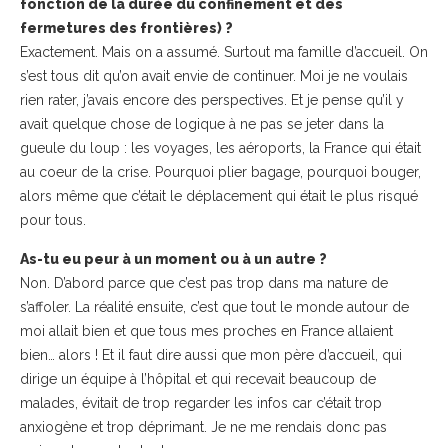
fonction de la durée du confinement et des
fermetures des frontières) ?
Exactement. Mais on a assumé. Surtout ma famille d’accueil. On
s’est tous dit qu’on avait envie de continuer. Moi je ne voulais
rien rater, j’avais encore des perspectives. Et je pense qu’il y
avait quelque chose de logique à ne pas se jeter dans la
gueule du loup : les voyages, les aéroports, la France qui était
au coeur de la crise. Pourquoi plier bagage, pourquoi bouger,
alors même que c’était le déplacement qui était le plus risqué
pour tous.
As-tu eu peur à un moment ou à un autre ?
Non. D’abord parce que c’est pas trop dans ma nature de
s’affoler. La réalité ensuite, c’est que tout le monde autour de
moi allait bien et que tous mes proches en France allaient
bien… alors ! Et il faut dire aussi que mon père d’accueil, qui
dirige un équipe à l’hôpital et qui recevait beaucoup de
malades, évitait de trop regarder les infos car c’était trop
anxiogène et trop déprimant. Je ne me rendais donc pas