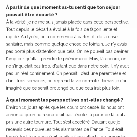
À partir de quel moment as-tu senti que ton séjour
pouvait être écourté ?
À la vérité, je ne me suis jamais placée dans cette perspective.
Tout depuis le départ a évolué à la fois de façon lente et
rapide. Au lycée, on a commencé à parler tôt de la crise
sanitaire, mais comme quelque chose de lointain. Je n’y avais
pas porté plus d’attention que cela. On ne pouvait pas deviner
l’ampleur qu’allait prendre le phénomène. Mais, là encore, on
ne s’inquiétait pas trop, d’autant que dans notre coin, il n’y avait
pas un réel confinement. On pensait : c’est une parenthèse et
dans trois semaines, on reprend la vie normale. Jamais je n’ai
imaginé que ce serait prolongé ou que cela irait plus loin.
À quel moment les perspectives ont-elles changé ?
Environ 10 jours après que les cours ont cessé. Ils nous ont
annoncé qu’on ne reprendrait pas l’école : à partir de là tout a
pris une autre tournure. Tout s’est accéléré. D’autant que je
recevais des nouvelles très alarmantes de France. Tout était
fermé, tout le monde était confiné (avec attestation, amendes,