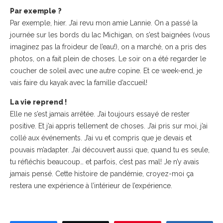
Par exemple ?
Par exemple, hier. J’ai revu mon amie Lannie. On a passé la
journée sur les bords du lac Michigan, on s’est baignées (vous
imaginez pas la froideur de l’eau!), on a marché, on a pris des
photos, on a fait plein de choses. Le soir on a été regarder le
coucher de soleil avec une autre copine. Et ce week-end, je
vais faire du kayak avec la famille d’accueil!
La vie reprend !
Elle ne s’est jamais arrêtée. J’ai toujours essayé de rester
positive. Et j’ai appris tellement de choses. J’ai pris sur moi, j’ai
collé aux événements. J’ai vu et compris que je devais et
pouvais m’adapter. J’ai découvert aussi que, quand tu es seule,
tu réfléchis beaucoup… et parfois, c’est pas mal! Je n’y avais
jamais pensé. Cette histoire de pandémie, croyez-moi ça
restera une expérience à l’intérieur de l’expérience.