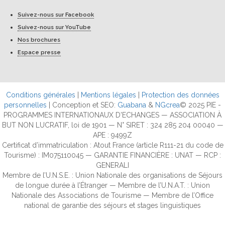
Suivez-nous sur Facebook
Suivez-nous sur YouTube
Nos brochures
Espace presse
Conditions générales
|
Mentions légales
|
Protection des données
personnelles
| Conception et SEO:
Guabana
&
NGcrea
© 2025 PIE -
PROGRAMMES INTERNATIONAUX D'ECHANGES — ASSOCIATION À
BUT NON LUCRATIF, loi de 1901 — N° SIRET : 324 285 204 00040 —
APE : 9499Z
Certificat d’immatriculation : Atout France (article R111-21 du code de
Tourisme) : IM075110045 — GARANTIE FINANCIÈRE : UNAT — RCP :
GENERALI
Membre de l’U.N.S.E. : Union Nationale des organisations de Séjours
de longue durée à l’Étranger — Membre de l’U.N.A.T. : Union
Nationale des Associations de Tourisme — Membre de l’Office
national de garantie des séjours et stages linguistiques