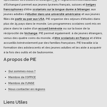
d’Echanges) permet aux jeunes lycéens français, suisses et
belges
francophones
d’être
scolarisés sur la longue durée à l’étranger
, aux
jeunes adultes d’
étudier dans une université américaine
et aux jeunes
filles de
partir au pair aux USA
. PIE organise des séjours d’études dans
plus de 25 pays dans le monde. Les programmes scolaires sont mis en
place dans le cadre d’un
accueil bénévole
ou sur la base de la
réciprocité de l’
échange
. PIE permet également à de jeunes étrangers,
venus des quatre coins du monde, d’
être scolarisés en France
et d’être
accueillis bénévolement par des familles françaises. PIE travaille à la
formation des adolescents et des jeunes adultes et les aide à acquérir
à la fois des outils et de l’autonomie.
A propos de PIE
Qui sommes-nous ?
Membre de l’OFFICE
Membre de l’UNSE
Nous contacter en régions
Liens Utiles