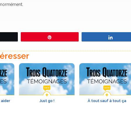
s énormément.
eetez
Épingle
Partage
téresser
 aider
Just go !
À tout sauf à tout ça