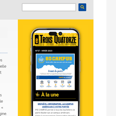
ès
elle
t
is
le
 «
gine.