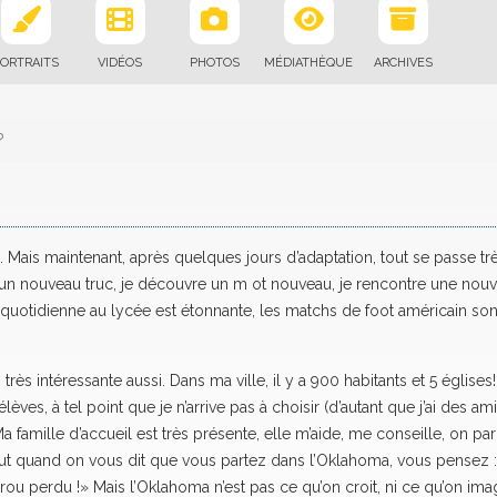
ORTRAITS
VIDÉOS
PHOTOS
MÉDIATHÈQUE
ARCHIVES
?
 Mais maintenant, après quelques jours d’adaptation, tout se passe tr
 un nouveau truc, je découvre un m ot nouveau, je rencontre une nouv
 quotidienne au lycée est étonnante, les matchs de foot américain son
 très intéressante aussi. Dans ma ville, il y a 900 habitants et 5 églises!
èves, à tel point que je n’arrive pas à choisir (d’autant que j’ai des am
a famille d’accueil est très présente, elle m’aide, me conseille, on par
but quand on vous dit que vous partez dans l’Oklahoma, vous pensez :
 trou perdu !» Mais l’Oklahoma n’est pas ce qu’on croit, ni ce qu’on ima