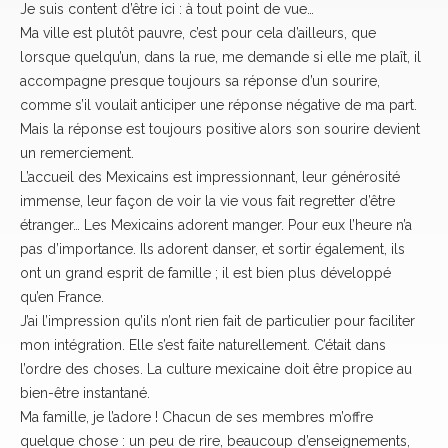
Je suis content d’être ici : à tout point de vue…
Ma ville est plutôt pauvre, c’est pour cela d’ailleurs, que
lorsque quelqu’un, dans la rue, me demande si elle me plaît, il
accompagne presque toujours sa réponse d’un sourire,
comme s’il voulait anticiper une réponse négative de ma part.
Mais la réponse est toujours positive alors son sourire devient
un remerciement.
L’accueil des Mexicains est impressionnant, leur générosité
immense, leur façon de voir la vie vous fait regretter d’être
étranger… Les Mexicains adorent manger. Pour eux l’heure n’a
pas d’importance. Ils adorent danser, et sortir également, ils
ont un grand esprit de famille ; il est bien plus développé
qu’en France.
J’ai l’impression qu’ils n’ont rien fait de particulier pour faciliter
mon intégration. Elle s’est faite naturellement. C’était dans
l’ordre des choses. La culture mexicaine doit être propice au
bien-être instantané.
Ma famille, je l’adore ! Chacun de ses membres m’offre
quelque chose : un peu de rire, beaucoup d’enseignements,