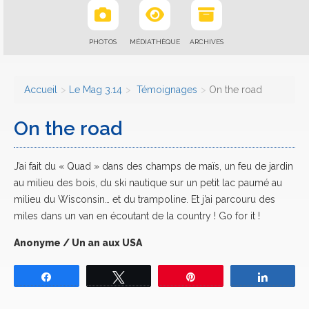
PHOTOS
MÉDIATHÈQUE
ARCHIVES
Accueil
Le Mag 3.14
Témoignages
On the road
On the road
J’ai fait du « Quad » dans des champs de maïs, un feu de jardin
au milieu des bois, du ski nautique sur un petit lac paumé au
milieu du Wisconsin… et du trampoline. Et j’ai parcouru des
miles dans un van en écoutant de la country ! Go for it !
Anonyme / Un an aux USA
Partagez
Tweetez
Épingle
Partage