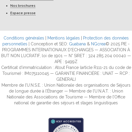
Nos brochures
Espace presse
Conditions générales
|
Mentions légales
|
Protection des données
personnelles
| Conception et SEO:
Guabana
&
NGcrea
© 2025 PIE -
PROGRAMMES INTERNATIONAUX D'ECHANGES — ASSOCIATION À
BUT NON LUCRATIF, loi de 1901 — N° SIRET : 324 285 204 00040 —
APE : 9499Z
Certificat d’immatriculation : Atout France (article R111-21 du code de
Tourisme) : IM075110045 — GARANTIE FINANCIÈRE : UNAT — RCP :
GENERALI
Membre de l’U.N.S.E. : Union Nationale des organisations de Séjours
de longue durée à l’Étranger — Membre de l’U.N.A.T. : Union
Nationale des Associations de Tourisme — Membre de l’Office
national de garantie des séjours et stages linguistiques