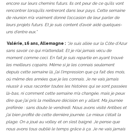
encore sur leurs chemins futurs. Ils ont peur de ce qu’ils vont
rencontrer lorsqu’ils rentreront dans leur pays. Cette semaine
de réunion m’a vraiment donné l’occasion de leur parler de
leurs projets futurs. Et je suis content d’avoir aidé quelques-
uns d’entre eux.”
Valérie, 16 ans, Allemagne :
“Je suis allée sur la Côte d’Azur
sans savoir ce qui m’attendait. Et je n’ai jamais vécu de
moment comme ceci. En fait je suis repartie en ayant trouvé
les meilleurs copains. Même si je les connais seulement
depuis cette semaine là, j’ai l’impression que ça fait des mois,
où même des années que je les connais. Je ne vais jamais
réussir à vous raconter toutes les histoires qui se sont passées
là-bas, ni comment cette semaine m’a changée, mais je peux
dire que j’ai pris la meilleure décision en y allant. Ma journée
préférée : sans doute le vendredi. Nous avons visité Antibes et
j’ai bien profité de cette dernière journée. Le mieux c’était la
plage. On a joué au volley et on s’est baigné. Je pense que
nous avons tous oublié le temps grâce à ça. Je ne vais jamais