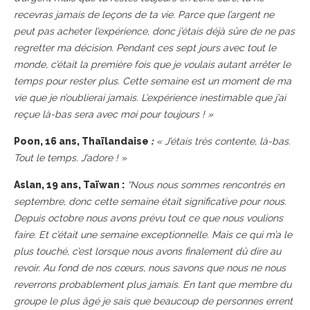
recevras jamais de leçons de ta vie. Parce que l’argent ne
peut pas acheter l’expérience, donc j’étais déjà sûre de ne pas
regretter ma décision.
Pendant ces sept jours avec tout le
monde, c’était la première fois que je voulais autant arrêter le
temps pour rester plus. Cette semaine est un moment de ma
vie que je n’oublierai jamais. L’expérience inestimable que j’ai
reçue là-bas sera avec moi pour toujours ! »
Poon, 16 ans, Thaïlandaise
:
« J’étais très contente, là-bas.
Tout le temps. J’adore ! »
Aslan, 19 ans, Taïwan :
“Nous nous sommes rencontrés en
septembre, donc cette semaine était significative pour nous.
Depuis octobre nous avons prévu tout ce que nous voulions
faire. Et c’était une semaine exceptionnelle. Mais ce qui m’a le
plus touché, c’est lorsque nous avons finalement dû dire au
revoir. Au fond de nos cœurs, nous savons que nous ne nous
reverrons probablement plus jamais. En tant que membre du
groupe le plus âgé je sais que beaucoup de personnes errent