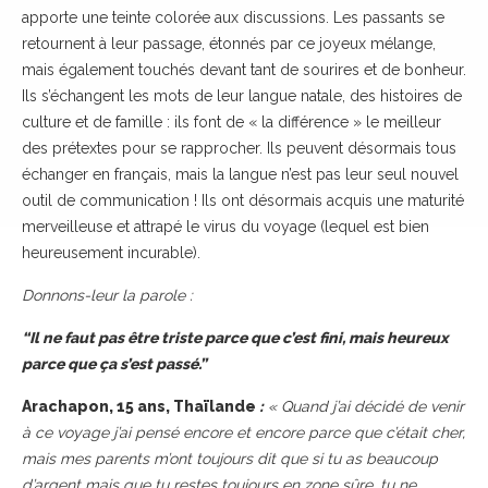
apporte une teinte colorée aux discussions. Les passants se
retournent à leur passage, étonnés par ce joyeux mélange,
mais également touchés devant tant de sourires et de bonheur.
Ils s’échangent les mots de leur langue natale, des histoires de
culture et de famille : ils font de « la différence » le meilleur
des prétextes pour se rapprocher. Ils peuvent désormais tous
échanger en français, mais la langue n’est pas leur seul nouvel
outil de communication ! Ils ont désormais acquis une maturité
merveilleuse et attrapé le virus du voyage (lequel est bien
heureusement incurable).
Donnons-leur la parole :
“Il ne faut pas être triste parce que c’est fini, mais heureux
parce que ça s’est passé.”
Arachapon, 15 ans, Thaïlande
:
« Quand j’ai décidé de venir
à ce voyage j’ai pensé encore et encore parce que c’était cher,
mais
mes parents m’ont toujours dit que si tu as beaucoup
d’argent mais que tu restes toujours en zone sûre, tu ne