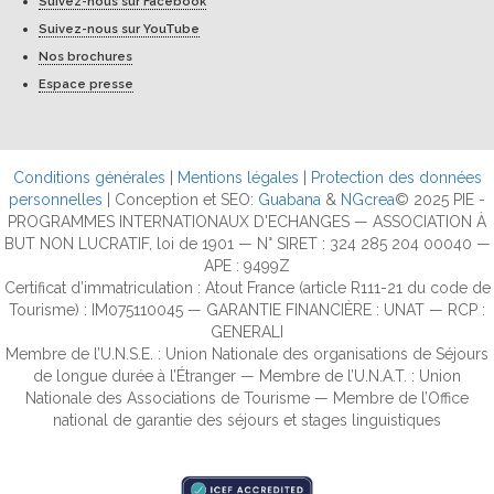
Suivez-nous sur Facebook
Suivez-nous sur YouTube
Nos brochures
Espace presse
Conditions générales
|
Mentions légales
|
Protection des données
personnelles
| Conception et SEO:
Guabana
&
NGcrea
© 2025 PIE -
PROGRAMMES INTERNATIONAUX D'ECHANGES — ASSOCIATION À
BUT NON LUCRATIF, loi de 1901 — N° SIRET : 324 285 204 00040 —
APE : 9499Z
Certificat d’immatriculation : Atout France (article R111-21 du code de
Tourisme) : IM075110045 — GARANTIE FINANCIÈRE : UNAT — RCP :
GENERALI
Membre de l’U.N.S.E. : Union Nationale des organisations de Séjours
de longue durée à l’Étranger — Membre de l’U.N.A.T. : Union
Nationale des Associations de Tourisme — Membre de l’Office
national de garantie des séjours et stages linguistiques