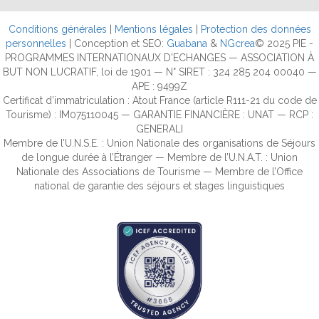
Conditions générales
|
Mentions légales
|
Protection des données
personnelles
| Conception et SEO:
Guabana
&
NGcrea
© 2025 PIE -
PROGRAMMES INTERNATIONAUX D'ECHANGES — ASSOCIATION À
BUT NON LUCRATIF, loi de 1901 — N° SIRET : 324 285 204 00040 —
APE : 9499Z
Certificat d’immatriculation : Atout France (article R111-21 du code de
Tourisme) : IM075110045 — GARANTIE FINANCIÈRE : UNAT — RCP :
GENERALI
Membre de l’U.N.S.E. : Union Nationale des organisations de Séjours
de longue durée à l’Étranger — Membre de l’U.N.A.T. : Union
Nationale des Associations de Tourisme — Membre de l’Office
national de garantie des séjours et stages linguistiques