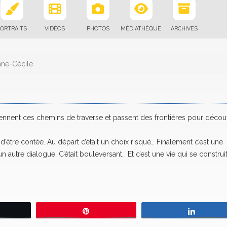
ORTRAITS
VIDÉOS
PHOTOS
MÉDIATHÈQUE
ARCHIVES
nne-Cécile
ennent ces chemins de traverse et passent des frontières pour découv
d’être contée. Au départ c’était un choix risqué… Finalement c’est une
un autre dialogue. C’était bouleversant… Et c’est une vie qui se construi
eetez
Épingle
Partage