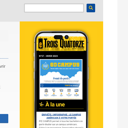
rir
t
z