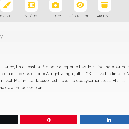
ORTRAITS
VIDÉOS
PHOTOS
MÉDIATHÈQUE
ARCHIVES
ry
u lunch, breakfeast. Je file pour attraper le bus. Mini-footing pour ne 
 d’habitude avec son « Allright, allright, all is OK, I have the time ! » 
nickel. Ma famille d’accueil est nickel, le dépaysement total. Et si la
’aide à me porter bien.
eetez
Épingle
Partage