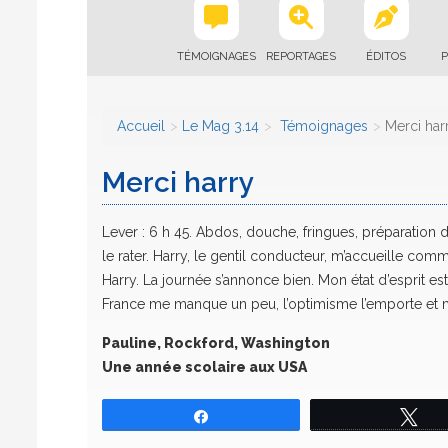
TÉMOIGNAGES
REPORTAGES
ÉDITOS
P
Accueil
Le Mag 3.14
Témoignages
Merci har
Merci harry
Lever : 6 h 45. Abdos, douche, fringues, préparation d
le rater. Harry, le gentil conducteur, m’accueille comme
Harry. La journée s’annonce bien. Mon état d’esprit est 
France me manque un peu, l’optimisme l’emporte et m
Pauline, Rockford, Washington
Une année scolaire aux USA
Partagez
Tw