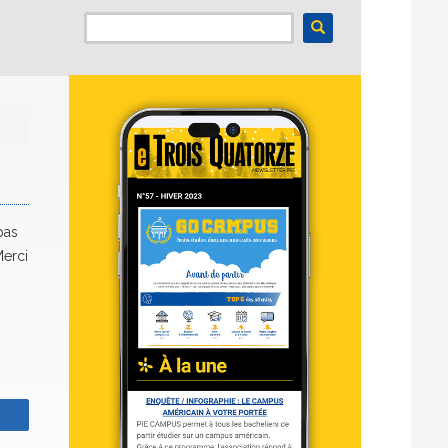
pas
Merci
z