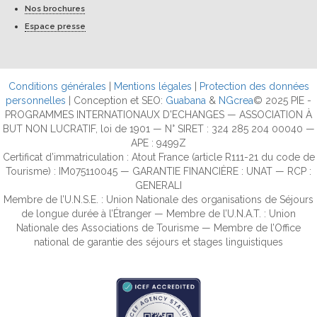
Nos brochures
Espace presse
Conditions générales
|
Mentions légales
|
Protection des données
personnelles
| Conception et SEO:
Guabana
&
NGcrea
© 2025 PIE -
PROGRAMMES INTERNATIONAUX D'ECHANGES — ASSOCIATION À
BUT NON LUCRATIF, loi de 1901 — N° SIRET : 324 285 204 00040 —
APE : 9499Z
Certificat d’immatriculation : Atout France (article R111-21 du code de
Tourisme) : IM075110045 — GARANTIE FINANCIÈRE : UNAT — RCP :
GENERALI
Membre de l’U.N.S.E. : Union Nationale des organisations de Séjours
de longue durée à l’Étranger — Membre de l’U.N.A.T. : Union
Nationale des Associations de Tourisme — Membre de l’Office
national de garantie des séjours et stages linguistiques