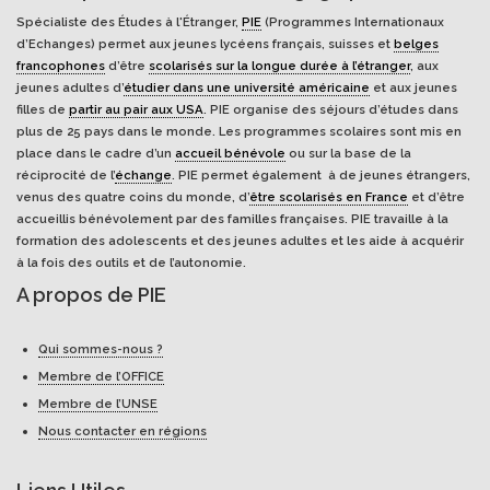
Spécialiste des Études à l'Étranger,
PIE
(Programmes Internationaux
d’Echanges) permet aux jeunes lycéens français, suisses et
belges
francophones
d’être
scolarisés sur la longue durée à l’étranger
, aux
jeunes adultes d’
étudier dans une université américaine
et aux jeunes
filles de
partir au pair aux USA
. PIE organise des séjours d’études dans
plus de 25 pays dans le monde. Les programmes scolaires sont mis en
place dans le cadre d’un
accueil bénévole
ou sur la base de la
réciprocité de l’
échange
. PIE permet également à de jeunes étrangers,
venus des quatre coins du monde, d’
être scolarisés en France
et d’être
accueillis bénévolement par des familles françaises. PIE travaille à la
formation des adolescents et des jeunes adultes et les aide à acquérir
à la fois des outils et de l’autonomie.
A propos de PIE
Qui sommes-nous ?
Membre de l’OFFICE
Membre de l’UNSE
Nous contacter en régions