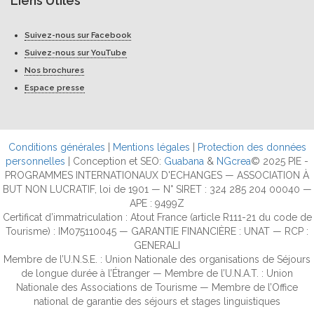
Liens Utiles
Suivez-nous sur Facebook
Suivez-nous sur YouTube
Nos brochures
Espace presse
Conditions générales
|
Mentions légales
|
Protection des données
personnelles
| Conception et SEO:
Guabana
&
NGcrea
© 2025 PIE -
PROGRAMMES INTERNATIONAUX D'ECHANGES — ASSOCIATION À
BUT NON LUCRATIF, loi de 1901 — N° SIRET : 324 285 204 00040 —
APE : 9499Z
Certificat d’immatriculation : Atout France (article R111-21 du code de
Tourisme) : IM075110045 — GARANTIE FINANCIÈRE : UNAT — RCP :
GENERALI
Membre de l’U.N.S.E. : Union Nationale des organisations de Séjours
de longue durée à l’Étranger — Membre de l’U.N.A.T. : Union
Nationale des Associations de Tourisme — Membre de l’Office
national de garantie des séjours et stages linguistiques