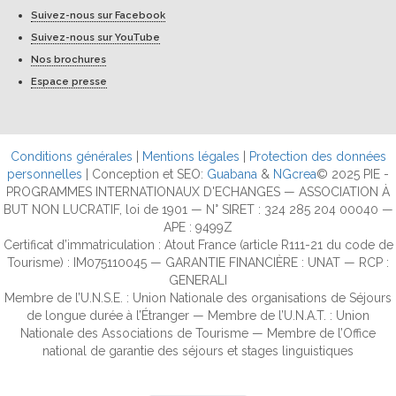
Suivez-nous sur Facebook
Suivez-nous sur YouTube
Nos brochures
Espace presse
Conditions générales
|
Mentions légales
|
Protection des données
personnelles
| Conception et SEO:
Guabana
&
NGcrea
© 2025 PIE -
PROGRAMMES INTERNATIONAUX D'ECHANGES — ASSOCIATION À
BUT NON LUCRATIF, loi de 1901 — N° SIRET : 324 285 204 00040 —
APE : 9499Z
Certificat d’immatriculation : Atout France (article R111-21 du code de
Tourisme) : IM075110045 — GARANTIE FINANCIÈRE : UNAT — RCP :
GENERALI
Membre de l’U.N.S.E. : Union Nationale des organisations de Séjours
de longue durée à l’Étranger — Membre de l’U.N.A.T. : Union
Nationale des Associations de Tourisme — Membre de l’Office
national de garantie des séjours et stages linguistiques