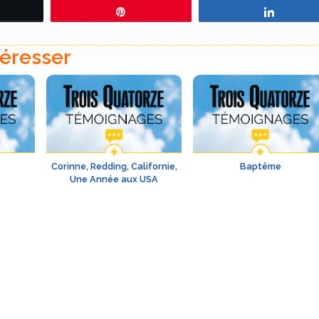
eetez
Épingle
Partage
téresser
Corinne, Redding, Californie,
Baptême
Une Année aux USA