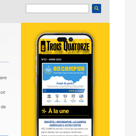
aire
oir
 de