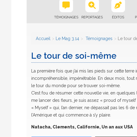
TÉMOIGNAGES
REPORTAGES
ÉDITOS
P
Accueil
Le Mag 3.14
Témoignages
Le tour 
Le tour de soi-même
La première fois que j’ai mis les pieds sur cette terre
incompréhensible, impénétrable. En deux mois, tout m’
le tour du monde pour se trouver soi-même.
C’est fou de résumer cette nouvelle vie, en quelques
me lancer des fleurs, je suis assez « proud of myself 
« Myself » qui, l’an dernier, ne dépassait pas les 6 d
l’Amérique et qui commence à s’y plaire.
Natacha, Clements, Californie, Un an aux USA