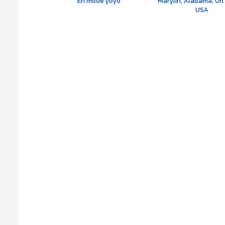
En mode yoyo
Marylin, Alabama, Un
USA