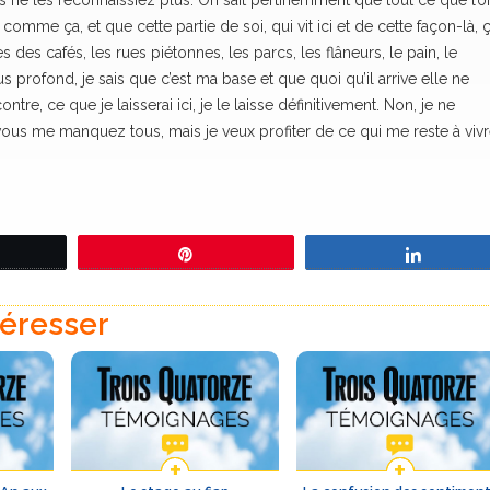
 ne les reconnaissiez plus. On sait pertinemment que tout ce que l’o
comme ça, et que cette partie de soi, qui vit ici et de cette façon-là, 
s des cafés, les rues piétonnes, les parcs, les flâneurs, le pain, le
profond, je sais que c’est ma base et que quoi qu’il arrive elle ne
ntre, ce que je laisserai ici, je le laisse définitivement. Non, je ne
vous me manquez tous, mais je veux profiter de ce qui me reste à viv
eetez
Épingle
Partage
téresser