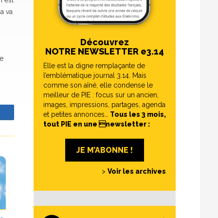
n est
ça va
Découvrez
NOTRE NEWSLETTER e3.14
re
Elle est la digne remplaçante de
l’emblématique journal 3.14. Mais
comme son aîné, elle condense le
meilleur de PIE : focus sur un ancien,
images, impressions, partages, agenda
z
et petites annonces…
Tous les 3 mois,
tout PIE en une newsletter :
JE M’ABONNE !
>
Voir les archives