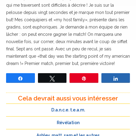
qui me traversent sont difficiles à décrire ! Je suis sur la
pelouse depuis vingt secondes et je marque mon tout premier
but! Mes coéquipiers et «my host family», présente dans les
gradins, sont euphoriques. Je demande à mon équipe de rien
lâcher : on peut encore gagner le match! On marquera une
nouvelle fois, sur corner, deux minutes avant le coup de sifflet
final. Sept ans ont passé. Avec un peu de recul, je sais
maintenant que «that day was the starting point of my american
dream !» Premier match, premier but, première victoire!
Partagez
Tweetez
Épingle
Partage
Cela devrait aussi vous intéresser
D.a.n.c.e. t.e.a.m.
Révélation
Ashley, matt, sam et les autres