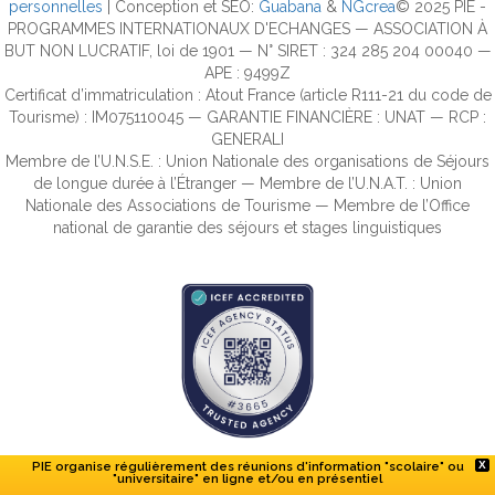
personnelles
| Conception et SEO:
Guabana
&
NGcrea
© 2025 PIE -
PROGRAMMES INTERNATIONAUX D'ECHANGES — ASSOCIATION À
BUT NON LUCRATIF, loi de 1901 — N° SIRET : 324 285 204 00040 —
APE : 9499Z
Certificat d’immatriculation : Atout France (article R111-21 du code de
Tourisme) : IM075110045 — GARANTIE FINANCIÈRE : UNAT — RCP :
GENERALI
Membre de l’U.N.S.E. : Union Nationale des organisations de Séjours
de longue durée à l’Étranger — Membre de l’U.N.A.T. : Union
Nationale des Associations de Tourisme — Membre de l’Office
national de garantie des séjours et stages linguistiques
PIE organise régulièrement des réunions d'information "scolaire" ou
X
"universitaire" en ligne et/ou en présentiel