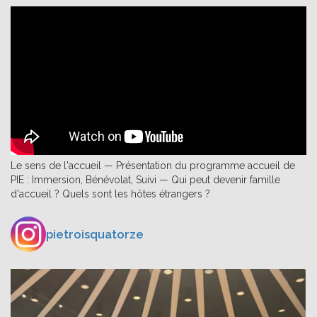
Le sens de l'accueil — Présentation du programme accueil de
PIE : Immersion, Bénévolat, Suivi — Qui peut devenir famille
d'accueil ? Quels sont les hôtes étrangers ?
pietroisquatorze