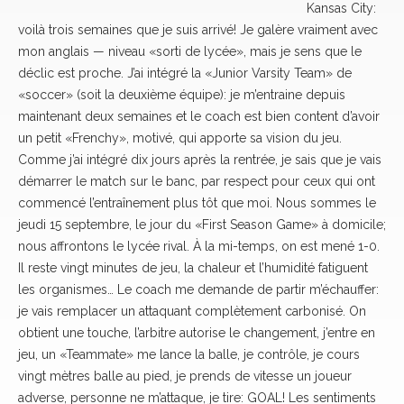
Kansas City:
voilà trois semaines que je suis arrivé! Je galère vraiment avec
mon anglais — niveau «sorti de lycée», mais je sens que le
déclic est proche. J’ai intégré la «Junior Varsity Team» de
«soccer» (soit la deuxième équipe): je m’entraine depuis
maintenant deux semaines et le coach est bien content d’avoir
un petit «Frenchy», motivé, qui apporte sa vision du jeu.
Comme j’ai intégré dix jours après la rentrée, je sais que je vais
démarrer le match sur le banc, par respect pour ceux qui ont
commencé l’entraînement plus tôt que moi. Nous sommes le
jeudi 15 septembre, le jour du «First Season Game» à domicile;
nous affrontons le lycée rival. À la mi-temps, on est mené 1-0.
Il reste vingt minutes de jeu, la chaleur et l’humidité fatiguent
les organismes… Le coach me demande de partir m’échauffer:
je vais remplacer un attaquant complètement carbonisé. On
obtient une touche, l’arbitre autorise le changement, j’entre en
jeu, un «Teammate» me lance la balle, je contrôle, je cours
vingt mètres balle au pied, je prends de vitesse un joueur
adverse, personne ne m’attaque, je tire: GOAL! Les sentiments