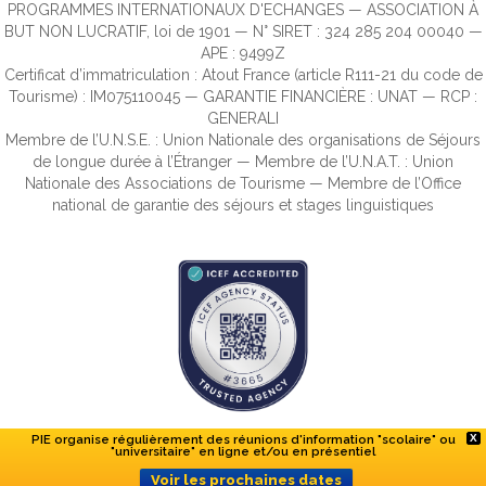
PROGRAMMES INTERNATIONAUX D'ECHANGES — ASSOCIATION À
BUT NON LUCRATIF, loi de 1901 — N° SIRET : 324 285 204 00040 —
APE : 9499Z
Certificat d’immatriculation : Atout France (article R111-21 du code de
Tourisme) : IM075110045 — GARANTIE FINANCIÈRE : UNAT — RCP :
GENERALI
Membre de l’U.N.S.E. : Union Nationale des organisations de Séjours
de longue durée à l’Étranger — Membre de l’U.N.A.T. : Union
Nationale des Associations de Tourisme — Membre de l’Office
national de garantie des séjours et stages linguistiques
PIE organise régulièrement des réunions d'information "scolaire" ou
X
"universitaire" en ligne et/ou en présentiel
Voir les prochaines dates