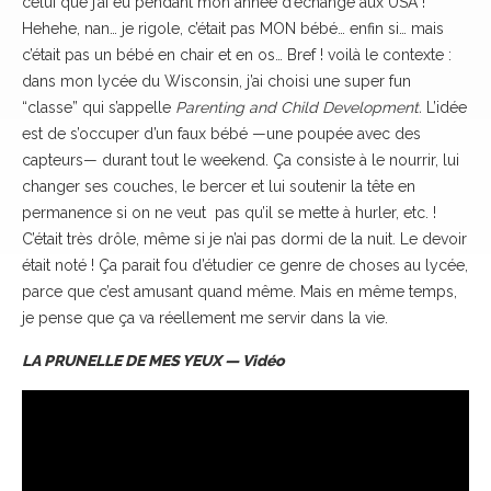
celui que j’ai eu pendant mon année d’échange aux USA !
Hehehe, nan… je rigole, c’était pas MON bébé… enfin si… mais
c’était pas un bébé en chair et en os… Bref ! voilà le contexte :
dans mon lycée du Wisconsin, j’ai choisi une super fun
“classe” qui s’appelle
Parenting and Child Development.
L’idée
est de s’occuper d’un faux bébé —une poupée avec des
capteurs— durant tout le weekend. Ça consiste à le nourrir, lui
changer ses couches, le bercer et lui soutenir la tête en
permanence si on ne veut pas qu’il se mette à hurler, etc. !
C’était très drôle, même si je n’ai pas dormi de la nuit. Le devoir
était noté ! Ça parait fou d’étudier ce genre de choses au lycée,
parce que c’est amusant quand même. Mais en même temps,
je pense que ça va réellement me servir dans la vie.
LA PRUNELLE DE MES YEUX — Vidéo