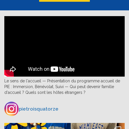
Le sens de l'accueil — Présentation du programme accueil de
PIE : Immersion, Bénévolat, Suivi — Qui peut devenir famille
d'accueil ? Quels sont les hôtes étrangers ?
pietroisquatorze