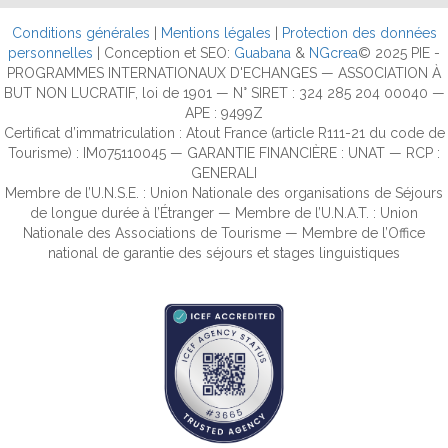
Conditions générales
|
Mentions légales
|
Protection des données
personnelles
| Conception et SEO:
Guabana
&
NGcrea
© 2025 PIE -
PROGRAMMES INTERNATIONAUX D'ECHANGES — ASSOCIATION À
BUT NON LUCRATIF, loi de 1901 — N° SIRET : 324 285 204 00040 —
APE : 9499Z
Certificat d’immatriculation : Atout France (article R111-21 du code de
Tourisme) : IM075110045 — GARANTIE FINANCIÈRE : UNAT — RCP :
GENERALI
Membre de l’U.N.S.E. : Union Nationale des organisations de Séjours
de longue durée à l’Étranger — Membre de l’U.N.A.T. : Union
Nationale des Associations de Tourisme — Membre de l’Office
national de garantie des séjours et stages linguistiques