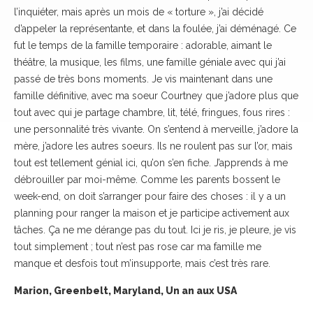
l’inquiéter, mais après un mois de « torture », j’ai décidé
d’appeler la représentante, et dans la foulée, j’ai déménagé. Ce
fut le temps de la famille temporaire : adorable, aimant le
théâtre, la musique, les films, une famille géniale avec qui j’ai
passé de très bons moments. Je vis maintenant dans une
famille définitive, avec ma soeur Courtney que j’adore plus que
tout avec qui je partage chambre, lit, télé, fringues, fous rires :
une personnalité très vivante. On s’entend à merveille, j’adore la
mère, j’adore les autres soeurs. Ils ne roulent pas sur l’or, mais
tout est tellement génial ici, qu’on s’en fiche. J’apprends à me
débrouiller par moi-même. Comme les parents bossent le
week-end, on doit s’arranger pour faire des choses : il y a un
planning pour ranger la maison et je participe activement aux
tâches. Ça ne me dérange pas du tout. Ici je ris, je pleure, je vis
tout simplement ; tout n’est pas rose car ma famille me
manque et desfois tout m’insupporte, mais c’est très rare.
Marion, Greenbelt, Maryland, Un an aux USA