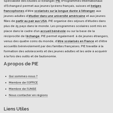
Spécialiste des Études à l'Étranger,
PIE
(Programmes Internationaux
d’Echanges) permet aux jeunes lycéens français, suisses et
belges
francophones
d’être
scolarisés sur la longue durée à l’étranger
, aux
jeunes adultes d’
étudier dans une université américaine
et aux jeunes
filles de
partir au pair aux USA
. PIE organise des séjours d’études dans
plus de 25 pays dans le monde. Les programmes scolaires sont mis en
place dans le cadre d’un
accueil bénévole
ou sur la base de la
réciprocité de l’
échange
. PIE permet également à de jeunes étrangers,
venus des quatre coins du monde, d’
être scolarisés en France
et d’être
accueillis bénévolement par des familles françaises. PIE travaille à la
formation des adolescents et des jeunes adultes et les aide à acquérir
à la fois des outils et de l’autonomie.
A propos de PIE
Qui sommes-nous ?
Membre de l’OFFICE
Membre de l’UNSE
Nous contacter en régions
Liens Utiles