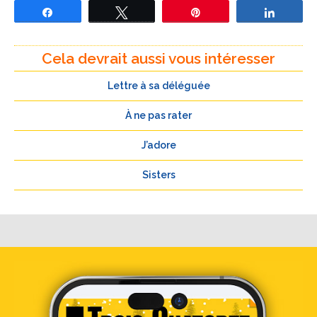
Partagez
Tweetez
Épingle
Partage
Cela devrait aussi vous intéresser
Lettre à sa déléguée
À ne pas rater
J’adore
Sisters