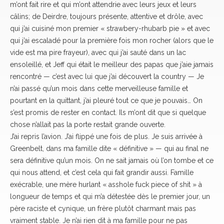
m’ont fait rire et qui m’ont attendrie avec leurs jeux et leurs
câlins; de Deirdre, toujours présente, attentive et drôle, avec
qui j’ai cuisiné mon premier « strawbery-rhubarb pie » et avec
qui j’ai escaladé pour la première fois mon rocher (alors que le
vide est ma pire frayeur), avec qui j’ai sauté dans un lac
ensoleillé, et Jeff qui était le meilleur des papas que j’aie jamais
rencontré — c’est avec lui que j’ai découvert la country — Je
n’ai passé qu’un mois dans cette merveilleuse famille et
pourtant en la quittant, j’ai pleuré tout ce que je pouvais… On
s’est promis de rester en contact. Ils m’ont dit que si quelque
chose n’allait pas la porte restait grande ouverte.
J’ai repris l’avion. J’ai flippé une fois de plus. Je suis arrivée à
Greenbelt, dans ma famille dite « définitive » — qui au final ne
sera définitive qu’un mois. On ne sait jamais où l’on tombe et ce
qui nous attend, et c’est cela qui fait grandir aussi. Famille
exécrable, une mère hurlant « asshole fuck piece of shit » à
longueur de temps et qui m’a détestée dès le premier jour, un
père raciste et cynique, un frère plutôt charmant mais pas
vraiment stable. Je n’ai rien dit à ma famille pour ne pas