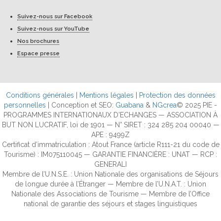
Suivez-nous sur Facebook
Suivez-nous sur YouTube
Nos brochures
Espace presse
Conditions générales
|
Mentions légales
|
Protection des données
personnelles
| Conception et SEO:
Guabana
&
NGcrea
© 2025 PIE -
PROGRAMMES INTERNATIONAUX D'ECHANGES — ASSOCIATION À
BUT NON LUCRATIF, loi de 1901 — N° SIRET : 324 285 204 00040 —
APE : 9499Z
Certificat d’immatriculation : Atout France (article R111-21 du code de
Tourisme) : IM075110045 — GARANTIE FINANCIÈRE : UNAT — RCP :
GENERALI
Membre de l’U.N.S.E. : Union Nationale des organisations de Séjours
de longue durée à l’Étranger — Membre de l’U.N.A.T. : Union
Nationale des Associations de Tourisme — Membre de l’Office
national de garantie des séjours et stages linguistiques