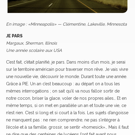
En image : «Minneapolis» — Clémentine, Lakeville, Minnesota
JE PARS
Margaux, Sherman, Illinois
Une année scolaire aux USA
C’est fait, c’était planifié, je pars. Dans moins d’un mois, je serai
sur le territoire américain pour traverser mon rêve. Je vais vivre
une nouvelle vie, découvrir le monde. Durant toute une année.
Grâce à PIE. Un an c’est beaucoup : au départ on a tous les
mêmes interrogations ; on sait qu’il va nous falloir sortir de
notre cocon, briser la glace, voler de nos propres ailes… Et en
même temps, si on met en parallèle un an et toute une vie, ce
n’est rien. C’est si long et si court à la fois. Les sujets d’angoisse
ne manquent pas : ne rien comprendre, ne pas s’intégrer à
l’école et à sa famille, grossir, se sentir «homesick»… Mais il faut
se dire que des centaines de lycéens l’ont fait avant nous…