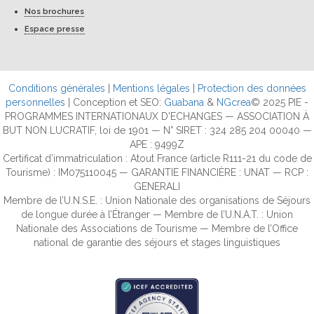
Nos brochures
Espace presse
Conditions générales
|
Mentions légales
|
Protection des données
personnelles
| Conception et SEO:
Guabana
&
NGcrea
© 2025 PIE -
PROGRAMMES INTERNATIONAUX D'ECHANGES — ASSOCIATION À
BUT NON LUCRATIF, loi de 1901 — N° SIRET : 324 285 204 00040 —
APE : 9499Z
Certificat d’immatriculation : Atout France (article R111-21 du code de
Tourisme) : IM075110045 — GARANTIE FINANCIÈRE : UNAT — RCP :
GENERALI
Membre de l’U.N.S.E. : Union Nationale des organisations de Séjours
de longue durée à l’Étranger — Membre de l’U.N.A.T. : Union
Nationale des Associations de Tourisme — Membre de l’Office
national de garantie des séjours et stages linguistiques