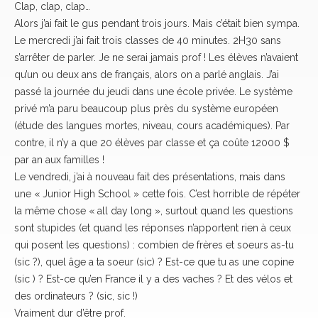
Clap, clap, clap…
Alors j’ai fait le gus pendant trois jours. Mais c’était bien sympa.
Le mercredi j’ai fait trois classes de 40 minutes. 2H30 sans
s’arrêter de parler. Je ne serai jamais prof ! Les élèves n’avaient
qu’un ou deux ans de français, alors on a parlé anglais. J’ai
passé la journée du jeudi dans une école privée. Le système
privé m’a paru beaucoup plus près du système européen
(étude des langues mortes, niveau, cours académiques). Par
contre, il n’y a que 20 élèves par classe et ça coûte 12000 $
par an aux familles !
Le vendredi, j’ai à nouveau fait des présentations, mais dans
une « Junior High School » cette fois. C’est horrible de répéter
la même chose « all day long », surtout quand les questions
sont stupides (et quand les réponses n’apportent rien à ceux
qui posent les questions) : combien de frères et soeurs as-tu
(sic ?), quel âge a ta soeur (sic) ? Est-ce que tu as une copine
(sic ) ? Est-ce qu’en France il y a des vaches ? Et des vélos et
des ordinateurs ? (sic, sic !)
Vraiment dur d’être prof.