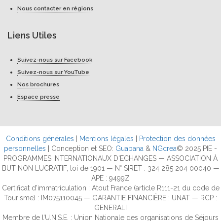
Nous contacter en régions
Liens Utiles
Suivez-nous sur Facebook
Suivez-nous sur YouTube
Nos brochures
Espace presse
Conditions générales
|
Mentions légales
|
Protection des données
personnelles
| Conception et SEO:
Guabana
&
NGcrea
© 2025 PIE -
PROGRAMMES INTERNATIONAUX D'ECHANGES — ASSOCIATION À
BUT NON LUCRATIF, loi de 1901 — N° SIRET : 324 285 204 00040 —
APE : 9499Z
Certificat d’immatriculation : Atout France (article R111-21 du code de
Tourisme) : IM075110045 — GARANTIE FINANCIÈRE : UNAT — RCP :
GENERALI
Membre de l’U.N.S.E. : Union Nationale des organisations de Séjours